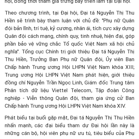
hội, đồng thời tham gia trưng bày triển lãm tại Đại hội.
Theo chương trình, tại Đại hội, Đại tá Nguyễn Thị Thu
Hiền sẽ trình bày tham luận với chủ đề: "Phụ nữ Quân
đội bản lĩnh, trí tuệ, kỷ cương, nhân ái, tích cực xây dựng
Quân đội cách mạng, chính quy, tinh nhuệ, hiện đại, góp
phần bảo vệ vững chắc Tổ quốc Việt Nam xã hội chủ
nghĩa". Tổng cục Chính trị giới thiệu Đại tá Nguyễn Thị
Thu Hiền, Trưởng Ban Phụ nữ Quân đội, Ủy viên Ban
Chấp hành Trung ương Hội LHPN Việt Nam khóa XIII;
Trung ương Hội LHPN Việt Nam phát hiện, giới thiệu
đồng chí Nguyễn Trần Ngọc Linh, Giám đốc Trung tâm
Phân tích dữ liệu Viettel Telecom, Tập đoàn Công
nghiệp - Viễn thông Quân đội, tham gia ứng cử Ban
Chấp hành Trung ương Hội LHPN Việt Nam khóa XIV.
Phát biểu tại buổi gặp mặt, Đại tá Nguyễn Thị Thu Hiền
nhấn mạnh, các đại biểu tham dự Đại hội lần này là
những cán bộ, hội viên phụ nữ ưu tú, tiêu biểu của Phụ