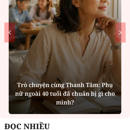
Hà Nội thu hút bác sĩ về trạm y tế,
tạo điều kiện để người dân tiếp cận
các dịch vụ y tế kỹ thuật cao
ĐỌC NHIỀU