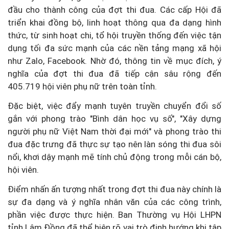
đầu cho thành công của đợt thi đua. Các cấp Hội đã
triển khai đồng bộ, linh hoạt thông qua đa dạng hình
thức, từ sinh hoạt chi, tổ hội truyền thống đến việc tận
dụng tối đa sức mạnh của các nền tảng mạng xã hội
như Zalo, Facebook. Nhờ đó, thông tin về mục đích, ý
nghĩa của đợt thi đua đã tiếp cận sâu rộng đến
405.719 hội viên phụ nữ trên toàn tỉnh.
Đặc biệt, việc đẩy mạnh tuyên truyền chuyển đổi số
gắn với phong trào "Bình dân học vụ số", "Xây dựng
người phụ nữ Việt Nam thời đại mới" và phong trào thi
đua đặc trưng đã thực sự tạo nên làn sóng thi đua sôi
nổi, khơi dậy mạnh mẽ tính chủ động trong mỗi cán bộ,
hội viên.
Điểm nhấn ấn tượng nhất trong đợt thi đua này chính là
sự đa dạng và ý nghĩa nhân văn của các công trình,
phần việc được thực hiện. Ban Thường vụ Hội LHPN
tỉnh Lâm Đồng đã thể hiện rõ vai trò định hướng khi tập