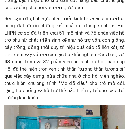
trang, sạch đẹp cho khu dân cư, nâng cao chất lượng
cuộc sống cho hội viên và người dân.
Bên cạnh đó, lĩnh vực phát triển kinh tế và an sinh xã hội
cũng đạt được những kết quả rất đáng khích lệ. Hội
LHPN cơ sở đã triển khai 51 mô hình và 75 phần việc hỗ
trợ phụ nữ phát triển sinh kế như hỗ trợ vốn, con giống,
cây trồng; đồng thời duy trì hiệu quả các tổ liên kết, tổ
tiết kiệm vay vốn và câu lạc bộ khởi nghiệp. Đặc biệt, với
48 công trình và 82 phần việc an sinh xã hội, các cấp
Hội đã thể hiện trọn vẹn tinh thần "tương thân tương ái"
qua việc xây dựng, sửa chữa nhà ở cho hội viên nghèo,
thực hiện chương trình "Mẹ đỡ đầu" cho trẻ mồ côi,
tặng học bổng và hỗ trợ thẻ bảo hiểm y tế cho các đối
tượng khó khăn.