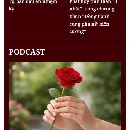
Tự hào dấu ấn nhiệm
Phát huy tinh thần "3
kỳ
nhất" trong chương
trình "Đồng hành
cùng phụ nữ biên
cương"
PODCAST