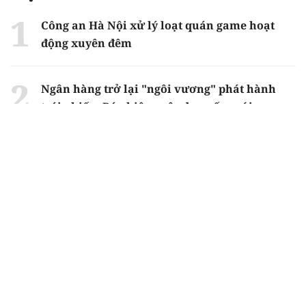
Công an Hà Nội xử lý loạt quán game hoạt
động xuyên đêm
Ngân hàng trở lại "ngôi vương" phát hành
trái phiếu: Báo hiệu cuộc đua vốn mới
Về Lấp Vò khám phá điểm sáng mới của du
lịch cộng đồng
Từ 4/8, chính thức lọc ảo xét tuyển đại học
2026
Gian lận thi ở Tuyên Quang: Bộ GD-ĐT công
bố phương án xử lý vào sáng 5/8