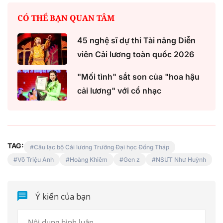
CÓ THỂ BẠN QUAN TÂM
45 nghệ sĩ dự thi Tài năng Diễn
viên Cải lương toàn quốc 2026
"Mối tình" sắt son của "hoa hậu
cải lương" với cổ nhạc
TAG:
Câu lạc bộ Cải lương Trường Đại học Đồng Tháp
Võ Triệu Anh
Hoàng Khiêm
Gen z
NSƯT Như Huỳnh
Ý kiến của bạn