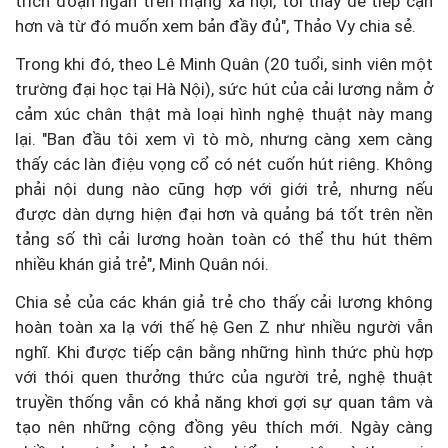
trích đoạn ngắn trên mạng xã hội, tôi thấy dễ tiếp cận
hơn và từ đó muốn xem bản đầy đủ", Thảo Vy chia sẻ.
Trong khi đó, theo Lê Minh Quân (20 tuổi, sinh viên một
trường đại học tại Hà Nội), sức hút của cải lương nằm ở
cảm xúc chân thật mà loại hình nghệ thuật này mang
lại. "Ban đầu tôi xem vì tò mò, nhưng càng xem càng
thấy các làn điệu vọng cổ có nét cuốn hút riêng. Không
phải nội dung nào cũng hợp với giới trẻ, nhưng nếu
được dàn dựng hiện đại hơn và quảng bá tốt trên nền
tảng số thì cải lương hoàn toàn có thể thu hút thêm
nhiều khán giả trẻ", Minh Quân nói.
Chia sẻ của các khán giả trẻ cho thấy cải lương không
hoàn toàn xa lạ với thế hệ Gen Z như nhiều người vẫn
nghĩ. Khi được tiếp cận bằng những hình thức phù hợp
với thói quen thưởng thức của người trẻ, nghệ thuật
truyền thống vẫn có khả năng khơi gợi sự quan tâm và
tạo nên những cộng đồng yêu thích mới. Ngày càng