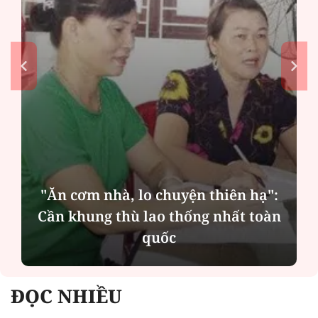
MSB: Lợi nhuận quý II đến từ trụ
cột nào?
ĐỌC NHIỀU