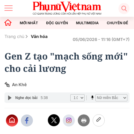
MỚI NHẤT
ĐỘC QUYỀN
MULTIMEDIA
CHUYÊN ĐỀ
Trang chủ
Văn hóa
05/06/2026 - 11:16 (GMT+7)
Gen Z tạo "mạch sống mới"
cho cải lương
An Khê
Nghe đọc bài
5:38