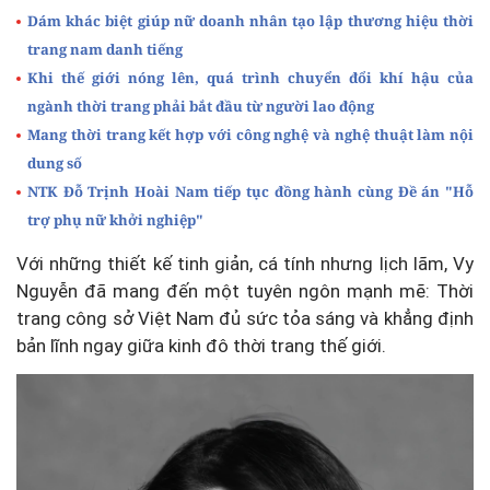
Dám khác biệt giúp nữ doanh nhân tạo lập thương hiệu thời
trang nam danh tiếng
Khi thế giới nóng lên, quá trình chuyển đổi khí hậu của
ngành thời trang phải bắt đầu từ người lao động
Mang thời trang kết hợp với công nghệ và nghệ thuật làm nội
dung số
NTK Đỗ Trịnh Hoài Nam tiếp tục đồng hành cùng Đề án "Hỗ
trợ phụ nữ khởi nghiệp"
Với những thiết kế tinh giản, cá tính nhưng lịch lãm, Vy
Nguyễn đã mang đến một tuyên ngôn mạnh mẽ: Thời
trang công sở Việt Nam đủ sức tỏa sáng và khẳng định
bản lĩnh ngay giữa kinh đô thời trang thế giới.