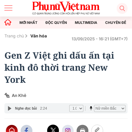
MỚI NHẤT
ĐỘC QUYỀN
MULTIMEDIA
CHUYÊN ĐỀ
Trang chủ
Văn hóa
13/09/2025 - 16:21 (GMT+7)
Gen Z Việt ghi dấu ấn tại
kinh đô thời trang New
York
An Khê
Nghe đọc bài
2:24