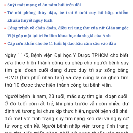
Suýt mất mạng vì ăn nấm hái trên đồi
Từ nốt phỏng thủy đậu, bé trai 6 tuổi suy hô hấp, nhiễm
khuẩn huyết nguy kịch
Công trình về chẩn đoán, điều trị ung thư của nữ Giáo sư gốc
Việt góp mặt tại triển lãm khoa học danh giá của Anh
Cấp cứu khẩn cho bé 11 tuổi bị dao bầu cắm sâu vào đầu
Ngày 11/5, Bệnh viện Đại học Y Dược TPHCM cho biết
vừa thực hiện thành công ca ghép cho người bệnh suy
tim giai đoạn cuối đang được duy trì sự sống bằng
ECMO (tim phổi nhân tạo) và đây cũng là ca ghép tim
thứ 10 được thực hiện thành công tại bệnh viện.
Người bệnh là nam, 23 tuổi, mắc suy tim giai đoạn cuối.
Ở độ tuổi còn rất trẻ, khi phía trước vẫn còn nhiều dự
định và tương lai chưa kịp thực hiện, người bệnh đã phải
đối mặt với tình trạng suy tim nặng kéo dài và nguy cơ
tử vong cận kề. Người bệnh nhập viện trong tình trạng