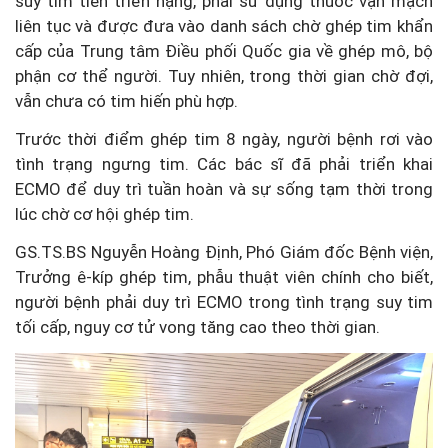
suy tim tiến triển nặng, phải sử dụng thuốc vận mạch
liên tục và được đưa vào danh sách chờ ghép tim khẩn
cấp của Trung tâm Điều phối Quốc gia về ghép mô, bộ
phận cơ thể người. Tuy nhiên, trong thời gian chờ đợi,
vẫn chưa có tim hiến phù hợp.
Trước thời điểm ghép tim 8 ngày, người bệnh rơi vào
tình trạng ngưng tim. Các bác sĩ đã phải triển khai
ECMO để duy trì tuần hoàn và sự sống tạm thời trong
lúc chờ cơ hội ghép tim.
GS.TS.BS Nguyễn Hoàng Định, Phó Giám đốc Bệnh viện,
Trưởng ê-kíp ghép tim, phẫu thuật viên chính cho biết,
người bệnh phải duy trì ECMO trong tình trạng suy tim
tối cấp, nguy cơ tử vong tăng cao theo thời gian.