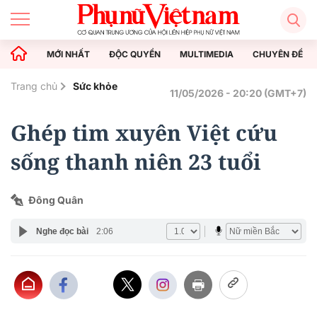
MỚI NHẤT
ĐỘC QUYỀN
MULTIMEDIA
CHUYÊN ĐỀ
Trang chủ
Sức khỏe
11/05/2026 - 20:20 (GMT+7)
Ghép tim xuyên Việt cứu
sống thanh niên 23 tuổi
Đông Quân
Nghe đọc bài
2:06