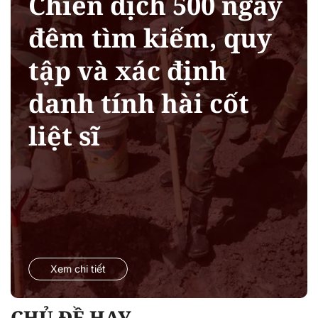
Chiến dịch 500 ngày
đêm tìm kiếm, quy
tập và xác định
danh tính hài cốt
liệt sĩ
Xem chi tiết
CHỦ ĐỀ HAY