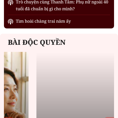
Trò chuyện cùng Thanh Tâm: Phụ nữ ngoài 40
tuổi đã chuẩn bị gì cho mình?
Tìm hoài chàng trai năm ấy
BÀI ĐỘC QUYỀN