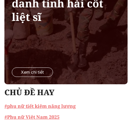
danh tính hài cốt
liệt sĩ
Xem chi tiết
CHỦ ĐỀ HAY
#phụ nữ tiết kiệm năng lượng
#Phụ nữ Việt Nam 2025