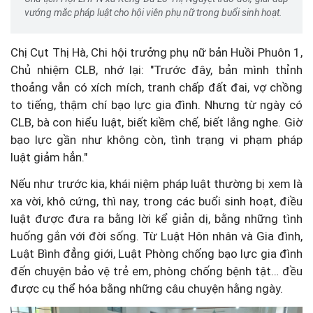
vướng mắc pháp luật cho hội viên phụ nữ trong buổi sinh hoạt.
Chị Cụt Thị Hà, Chi hội trưởng phụ nữ bản Huồi Phuôn 1,
Chủ nhiệm CLB, nhớ lại: "Trước đây, bản mình thỉnh
thoảng vẫn có xích mích, tranh chấp đất đai, vợ chồng
to tiếng, thậm chí bạo lực gia đình. Nhưng từ ngày có
CLB, bà con hiểu luật, biết kiềm chế, biết lắng nghe. Giờ
bạo lực gần như không còn, tình trạng vi phạm pháp
luật giảm hẳn."
Nếu như trước kia, khái niệm pháp luật thường bị xem là
xa vời, khô cứng, thì nay, trong các buổi sinh hoạt, điều
luật được đưa ra bằng lời kể giản dị, bằng những tình
huống gắn với đời sống. Từ Luật Hôn nhân và Gia đình,
Luật Bình đẳng giới, Luật Phòng chống bạo lực gia đình
đến chuyện bảo vệ trẻ em, phòng chống bệnh tật… đều
được cụ thể hóa bằng những câu chuyện hằng ngày.