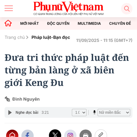
MỚI NHẤT
ĐỘC QUYỀN
MULTIMEDIA
CHUYÊN ĐỀ
Trang chủ
Pháp luật-Bạn đọc
11/09/2025 - 11:15 (GMT+7)
Đưa tri thức pháp luật đến
từng bản làng ở xã biên
giới Keng Đu
Đình Nguyên
Nghe đọc bài
3:21