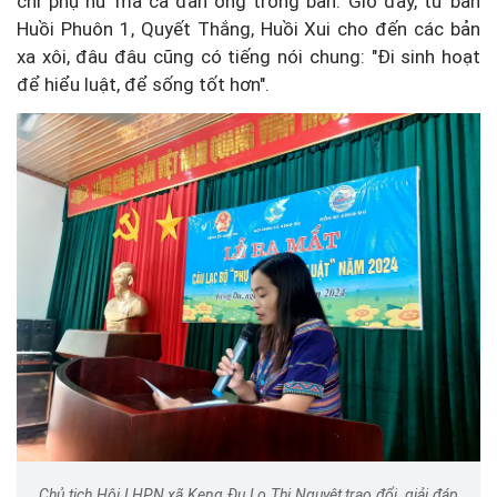
chỉ phụ nữ mà cả đàn ông trong bản. Giờ đây, từ bản
Huồi Phuôn 1, Quyết Thắng, Huồi Xui cho đến các bản
xa xôi, đâu đâu cũng có tiếng nói chung: "Đi sinh hoạt
để hiểu luật, để sống tốt hơn".
Chủ tịch Hội LHPN xã Keng Đu Lo Thị Nguyệt trao đổi, giải đáp