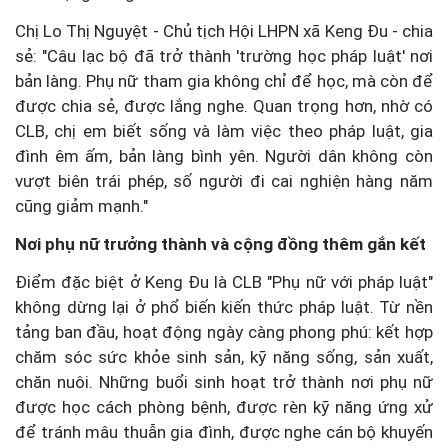
Chị Lo Thị Nguyệt - Chủ tịch Hội LHPN xã Keng Đu - chia
sẻ: "Câu lạc bộ đã trở thành 'trường học pháp luật' nơi
bản làng. Phụ nữ tham gia không chỉ để học, mà còn để
được chia sẻ, được lắng nghe. Quan trọng hơn, nhờ có
CLB, chị em biết sống và làm việc theo pháp luật, gia
đình êm ấm, bản làng bình yên. Người dân không còn
vượt biên trái phép, số người đi cai nghiện hàng năm
cũng giảm mạnh."
Nơi phụ nữ trưởng thành và cộng đồng thêm gắn kết
Điểm đặc biệt ở Keng Đu là CLB "Phụ nữ với pháp luật"
không dừng lại ở phổ biến kiến thức pháp luật. Từ nền
tảng ban đầu, hoạt động ngày càng phong phú: kết hợp
chăm sóc sức khỏe sinh sản, kỹ năng sống, sản xuất,
chăn nuôi. Những buổi sinh hoạt trở thành nơi phụ nữ
được học cách phòng bệnh, được rèn kỹ năng ứng xử
để tránh mâu thuẫn gia đình, được nghe cán bộ khuyến