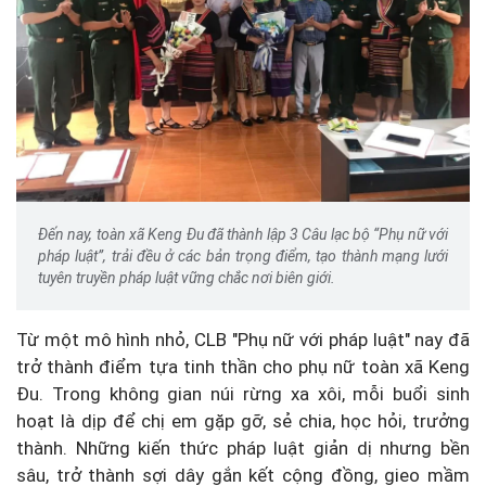
Đến nay, toàn xã Keng Đu đã thành lập 3 Câu lạc bộ “Phụ nữ với
pháp luật”, trải đều ở các bản trọng điểm, tạo thành mạng lưới
tuyên truyền pháp luật vững chắc nơi biên giới.
Từ một mô hình nhỏ, CLB "Phụ nữ với pháp luật" nay đã
trở thành điểm tựa tinh thần cho phụ nữ toàn xã Keng
Đu. Trong không gian núi rừng xa xôi, mỗi buổi sinh
hoạt là dịp để chị em gặp gỡ, sẻ chia, học hỏi, trưởng
thành. Những kiến thức pháp luật giản dị nhưng bền
sâu, trở thành sợi dây gắn kết cộng đồng, gieo mầm