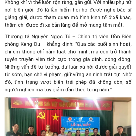
Không khí vì thế luôn rộn ràng, gần gũi. Với nhiều phụ nữ
nơi biên giới, đó là lần hiếm hoi họ được nghe bác sĩ
giảng giải, được tham quan mô hình kinh tế ở xã khác,
thậm chí được đi xa bản làng để mở mang tầm mắt.
Thượng tá Nguyễn Ngọc Tú – Chính trị viên Đồn Biên
phòng Keng Đu – khẳng định: "Qua các buổi sinh hoạt,
chị em không chỉ nắm luật cho mình, mà còn trở thành
tuyên truyền viên tích cực trong gia đình, cộng đồng.
Những vấn đề tư tưởng, dư luận xã hội được giải quyết
từ sớm, hạn chế vi phạm, giữ vững an ninh trật tự. Nhờ
đó, tình trạng vượt biên trái phép đã không còn, số
người nghiện ma túy giảm dần theo từng năm."