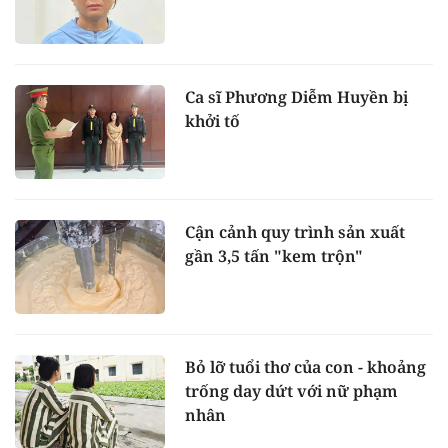
Ca sĩ Phương Diễm Huyền bị
khởi tố
Cận cảnh quy trình sản xuất
gần 3,5 tấn "kem trộn"
Bỏ lỡ tuổi thơ của con - khoảng
trống day dứt với nữ phạm
nhân