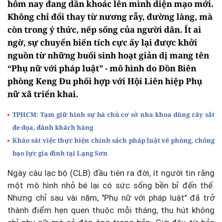
hôm nay đang dần khoác lên mình diện mạo mới.
Không chỉ đổi thay từ nương rẫy, đường làng, mà
còn trong ý thức, nếp sống của người dân. Ít ai
ngờ, sự chuyển biến tích cực ấy lại được khởi
nguồn từ những buổi sinh hoạt giản dị mang tên
“Phụ nữ với pháp luật” - mô hình do Đồn Biên
phòng Keng Đu phối hợp với Hội Liên hiệp Phụ
nữ xã triển khai.
TPHCM: Tạm giữ hình sự bà chủ cơ sở nha khoa dùng cây sắt
đe dọa, đánh khách hàng
Khảo sát việc thực hiện chính sách pháp luật về phòng, chống
bạo lực gia đình tại Lạng Sơn
Ngày câu lạc bộ (CLB) đầu tiên ra đời, ít người tin rằng
một mô hình nhỏ bé lại có sức sống bền bỉ đến thế.
Nhưng chỉ sau vài năm, "Phụ nữ với pháp luật" đã trở
thành điểm hẹn quen thuộc mỗi tháng, thu hút không