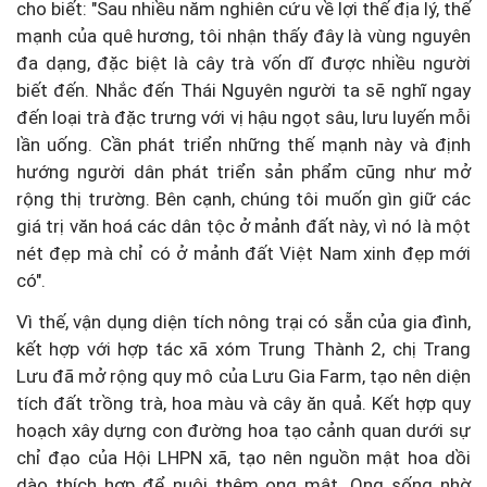
cho biết: "Sau nhiều năm nghiên cứu về lợi thế địa lý, thế
mạnh của quê hương, tôi nhận thấy đây là vùng nguyên
đa dạng, đặc biệt là cây trà vốn dĩ được nhiều người
biết đến. Nhắc đến Thái Nguyên người ta sẽ nghĩ ngay
đến loại trà đặc trưng với vị hậu ngọt sâu, lưu luyến mỗi
lần uống. Cần phát triển những thế mạnh này và định
hướng người dân phát triển sản phẩm cũng như mở
rộng thị trường. Bên cạnh, chúng tôi muốn gìn giữ các
giá trị văn hoá các dân tộc ở mảnh đất này, vì nó là một
nét đẹp mà chỉ có ở mảnh đất Việt Nam xinh đẹp mới
có".
Vì thế, vận dụng diện tích nông trại có sẵn của gia đình,
kết hợp với hợp tác xã xóm Trung Thành 2, chị Trang
Lưu đã mở rộng quy mô của Lưu Gia Farm, tạo nên diện
tích đất trồng trà, hoa màu và cây ăn quả. Kết hợp quy
hoạch xây dựng con đường hoa tạo cảnh quan dưới sự
chỉ đạo của Hội LHPN xã, tạo nên nguồn mật hoa dồi
dào thích hợp để nuôi thêm ong mật. Ong sống nhờ