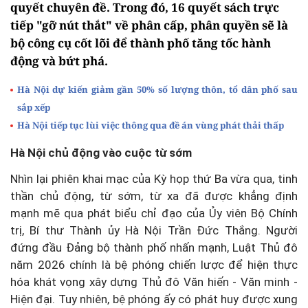
quyết chuyên đề. Trong đó, 16 quyết sách trực
tiếp "gỡ nút thắt" về phân cấp, phân quyền sẽ là
bộ công cụ cốt lõi để thành phố tăng tốc hành
động và bứt phá.
Hà Nội dự kiến giảm gần 50% số lượng thôn, tổ dân phố sau
sắp xếp
Hà Nội tiếp tục lùi việc thông qua đề án vùng phát thải thấp
Hà Nội chủ động vào cuộc từ sớm
Nhìn lại phiên khai mạc của Kỳ họp thứ Ba vừa qua, tinh
thần chủ động, từ sớm, từ xa đã được khẳng định
mạnh mẽ qua phát biểu chỉ đạo của Ủy viên Bộ Chính
trị, Bí thư Thành ủy Hà Nội Trần Đức Thắng. Người
đứng đầu Đảng bộ thành phố nhấn mạnh, Luật Thủ đô
năm 2026 chính là bệ phóng chiến lược để hiện thực
hóa khát vọng xây dựng Thủ đô Văn hiến - Văn minh -
Hiện đại. Tuy nhiên, bệ phóng ấy có phát huy được xung