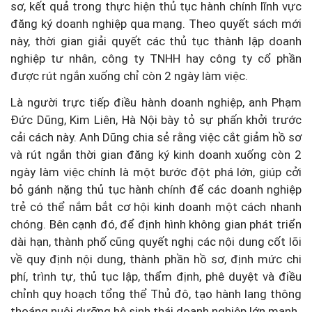
sơ, kết quả trong thực hiện thủ tục hành chính lĩnh vực
đăng ký doanh nghiệp qua mạng. Theo quyết sách mới
này, thời gian giải quyết các thủ tục thành lập doanh
nghiệp tư nhân, công ty TNHH hay công ty cổ phần
được rút ngắn xuống chỉ còn 2 ngày làm việc.
Là người trực tiếp điều hành doanh nghiệp, anh Phạm
Đức Dũng, Kim Liên, Hà Nội bày tỏ sự phấn khởi trước
cải cách này. Anh Dũng chia sẻ rằng việc cắt giảm hồ sơ
và rút ngắn thời gian đăng ký kinh doanh xuống còn 2
ngày làm việc chính là một bước đột phá lớn, giúp cởi
bỏ gánh nặng thủ tục hành chính để các doanh nghiệp
trẻ có thể nắm bắt cơ hội kinh doanh một cách nhanh
chóng. Bên cạnh đó, để định hình không gian phát triển
dài hạn, thành phố cũng quyết nghị các nội dung cốt lõi
về quy định nội dung, thành phần hồ sơ, định mức chi
phí, trình tự, thủ tục lập, thẩm định, phê duyệt và điều
chỉnh quy hoạch tổng thể Thủ đô, tạo hành lang thông
thoáng nuôi dưỡng hệ sinh thái doanh nghiệp lớn mạnh.