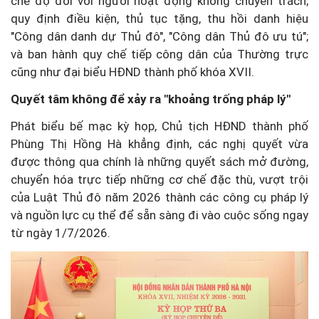
chế độ đối với người hoạt động không chuyên trách;
quy định điều kiện, thủ tục tặng, thu hồi danh hiệu
"Công dân danh dự Thủ đô", "Công dân Thủ đô ưu tú";
và ban hành quy chế tiếp công dân của Thường trực
cũng như đại biểu HĐND thành phố khóa XVII.
Quyết tâm không để xảy ra "khoảng trống pháp lý"
Phát biểu bế mạc kỳ họp, Chủ tịch HĐND thành phố
Phùng Thị Hồng Hà khẳng định, các nghị quyết vừa
được thông qua chính là những quyết sách mở đường,
chuyển hóa trực tiếp những cơ chế đặc thù, vượt trội
của Luật Thủ đô năm 2026 thành các công cụ pháp lý
và nguồn lực cụ thể để sẵn sàng đi vào cuộc sống ngay
từ ngày 1/7/2026.