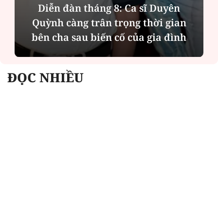
Phân tích tính 2 mặt của thương vụ
MBBank "rót" hơn 8.800 tỷ đồng cho
Phát Đạt
ĐỌC NHIỀU
Công an Hà Nội xử lý loạt quán game hoạt
động xuyên đêm
Ngân hàng trở lại "ngôi vương" phát hành
trái phiếu: Báo hiệu cuộc đua vốn mới
Về Lấp Vò khám phá điểm sáng mới của du
lịch cộng đồng