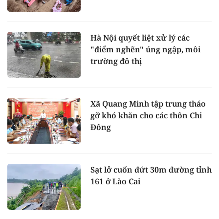
Hà Nội quyết liệt xử lý các
"điểm nghẽn" úng ngập, môi
trường đô thị
Xã Quang Minh tập trung tháo
gỡ khó khăn cho các thôn Chi
Đông
Sạt lở cuốn đứt 30m đường tỉnh
161 ở Lào Cai