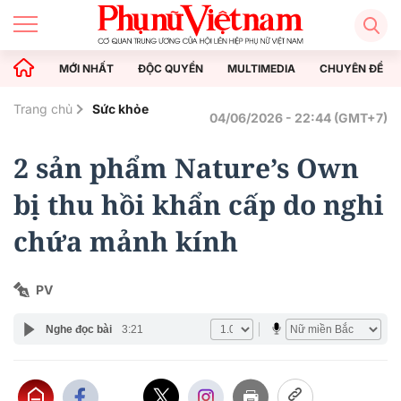
MỚI NHẤT
ĐỘC QUYỀN
MULTIMEDIA
CHUYÊN ĐỀ
Trang chủ
Sức khỏe
04/06/2026 - 22:44 (GMT+7)
2 sản phẩm Nature’s Own
bị thu hồi khẩn cấp do nghi
chứa mảnh kính
PV
Nghe đọc bài
3:21