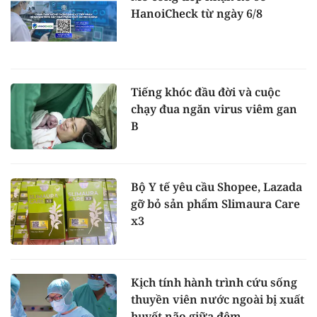
HanoiCheck từ ngày 6/8
Tiếng khóc đầu đời và cuộc
chạy đua ngăn virus viêm gan
B
Bộ Y tế yêu cầu Shopee, Lazada
gỡ bỏ sản phẩm Slimaura Care
x3
Kịch tính hành trình cứu sống
thuyền viên nước ngoài bị xuất
huyết não giữa đêm