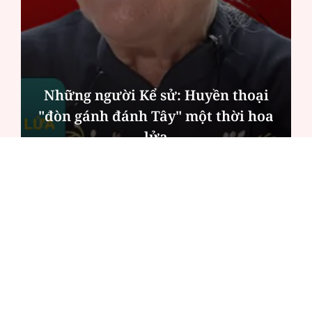
Những người Kể sử: Huyền thoại
"đòn gánh đánh Tây" một thời hoa
lửa
ĐỌC NHIỀU
Công an Hà Nội xử lý loạt quán game hoạt
động xuyên đêm
Ngân hàng trở lại "ngôi vương" phát hành
trái phiếu: Báo hiệu cuộc đua vốn mới