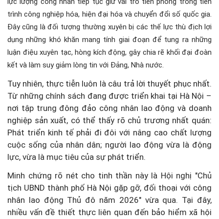
lực lượng công nhân tiếp tục giữ vai trò tiên phong trong tiến
trình công nghiệp hóa, hiện đại hóa và chuyển đổi số quốc gia.
Đây cũng là đối tượng thường xuyên bị các thế lực thù địch lợi
dụng những khó khăn mang tính giai đoạn để tung ra những
luận điệu xuyên tạc, hòng kích động, gây chia rẽ khối đại đoàn
kết và làm suy giảm lòng tin với Đảng, Nhà nước.
Tuy nhiên, thực tiễn luôn là câu trả lời thuyết phục nhất.
Từ những chính sách đang được triển khai tại Hà Nội –
nơi tập trung đông đảo công nhân lao động và doanh
nghiệp sản xuất, có thể thấy rõ chủ trương nhất quán:
Phát triển kinh tế phải đi đôi với nâng cao chất lượng
cuộc sống của nhân dân; người lao động vừa là động
lực, vừa là mục tiêu của sự phát triển.
Minh chứng rõ nét cho tinh thần này là Hội nghị "Chủ
tịch UBND thành phố Hà Nội gặp gỡ, đối thoại với công
nhân lao động Thủ đô năm 2026" vừa qua. Tại đây,
nhiều vấn đề thiết thực liên quan đến bảo hiểm xã hội