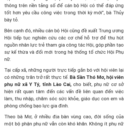
thông trên nền tảng số để cán bộ Hội có thể đáp ứng
tốt hơn yêu cầu công việc trong thời kỳ mới”, bà Thủy
bày tỏ.
Bên cạnh đó, nhiều cán bộ Hội cũng đề xuất Trung ương
Hội tiếp tục nghiên cứu các cơ chế hỗ trợ để thu hút
nguồn nhân lực trẻ tham gia công tác Hội, góp phần tạo
sự kế thừa và đổi mới trong hệ thống tổ chức Hội Phụ
nữ.
Tại cấp xã, những người trực tiếp gắn bó với hội viên lại
có những trăn trở rất thực tế.
Bà Sần Thó Mơ, hội viên
phụ nữ xã Y Tý, tỉnh Lào Cai,
cho biết, phụ nữ cơ sở
hiện rất quan tâm đến các vấn đề liên quan đến việc
làm, thu nhập, chăm sóc sức khỏe, giáo dục con em và
phòng chống bạo lực gia đình.
Theo bà Mơ, ở nhiều địa bàn vùng cao, đời sống của
một bộ phận phụ nữ vẫn còn khó khăn. Không ít phụ nữ