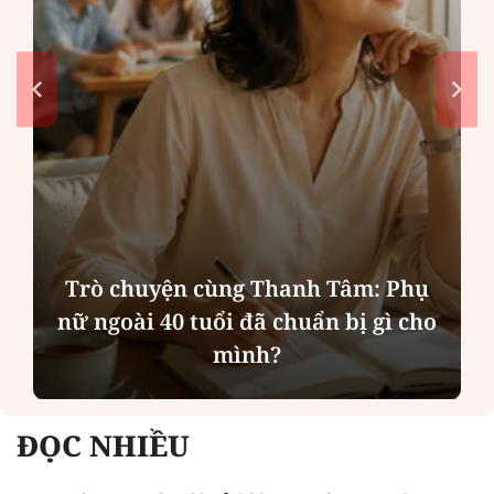
nh Tâm: Phụ
Hà Nội thu hút bác sĩ về t
ẩn bị gì cho
tạo điều kiện để người dâ
các dịch vụ y tế kỹ thu
ĐỌC NHIỀU