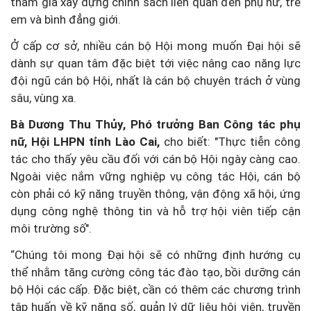
tham gia xây dựng chính sách liên quan đến phụ nữ, trẻ
em và bình đẳng giới.
Ở cấp cơ sở, nhiều cán bộ Hội mong muốn Đại hội sẽ
dành sự quan tâm đặc biệt tới việc nâng cao năng lực
đội ngũ cán bộ Hội, nhất là cán bộ chuyên trách ở vùng
sâu, vùng xa.
Bà Dương Thu Thủy, Phó trưởng Ban Công tác phụ
nữ, Hội LHPN tỉnh Lào Cai,
cho biết: "Thực tiễn công
tác cho thấy yêu cầu đối với cán bộ Hội ngày càng cao.
Ngoài việc nắm vững nghiệp vụ công tác Hội, cán bộ
còn phải có kỹ năng truyền thông, vận động xã hội, ứng
dụng công nghệ thông tin và hỗ trợ hội viên tiếp cận
môi trường số".
“Chúng tôi mong Đại hội sẽ có những định hướng cụ
thể nhằm tăng cường công tác đào tạo, bồi dưỡng cán
bộ Hội các cấp. Đặc biệt, cần có thêm các chương trình
tập huấn về kỹ năng số, quản lý dữ liệu hội viên, truyền