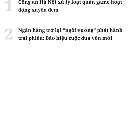
Công an Hà Nội xử lý loạt quán game hoạt
động xuyên đêm
Ngân hàng trở lại "ngôi vương" phát hành
trái phiếu: Báo hiệu cuộc đua vốn mới
Về Lấp Vò khám phá điểm sáng mới của du
lịch cộng đồng
Từ 4/8, chính thức lọc ảo xét tuyển đại học
2026
Gian lận thi ở Tuyên Quang: Bộ GD-ĐT công
bố phương án xử lý vào sáng 5/8