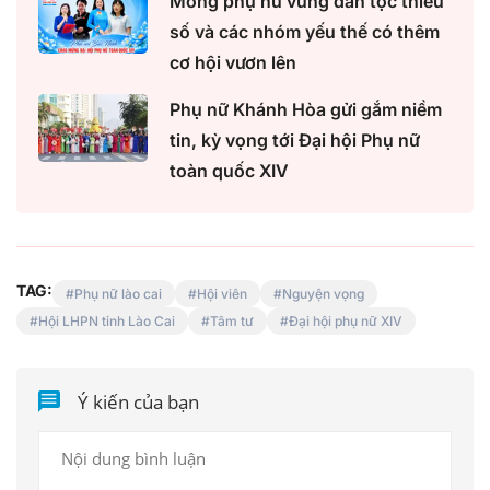
Mong phụ nữ vùng dân tộc thiểu
số và các nhóm yếu thế có thêm
cơ hội vươn lên
Phụ nữ Khánh Hòa gửi gắm niềm
tin, kỳ vọng tới Đại hội Phụ nữ
toàn quốc XIV
TAG:
Phụ nữ lào cai
Hội viên
Nguyện vọng
Hội LHPN tỉnh Lào Cai
Tâm tư
Đại hội phụ nữ XIV
Ý kiến của bạn