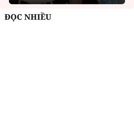
ĐỌC NHIỀU
Công an Hà Nội xử lý loạt quán game hoạt
động xuyên đêm
Ngân hàng trở lại "ngôi vương" phát hành
trái phiếu: Báo hiệu cuộc đua vốn mới
Về Lấp Vò khám phá điểm sáng mới của du
lịch cộng đồng
Từ 4/8, chính thức lọc ảo xét tuyển đại học
2026