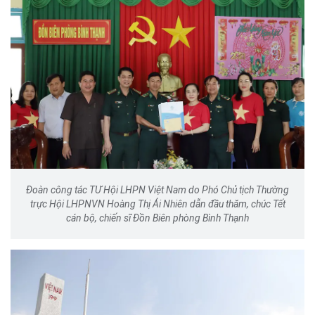
Đoàn công tác TƯ Hội LHPN Việt Nam do Phó Chủ tịch Thường
trực Hội LHPNVN Hoàng Thị Ái Nhiên dẫn đầu thăm, chúc Tết
cán bộ, chiến sĩ Đồn Biên phòng Bình Thạnh