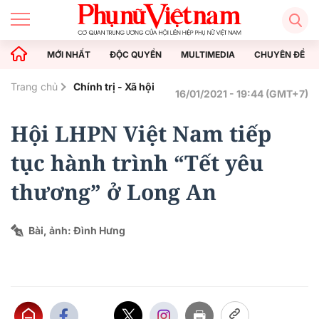
MỚI NHẤT
ĐỘC QUYỀN
MULTIMEDIA
CHUYÊN ĐỀ
Trang chủ
Chính trị - Xã hội
16/01/2021 - 19:44 (GMT+7)
Hội LHPN Việt Nam tiếp
tục hành trình “Tết yêu
thương” ở Long An
Bài, ảnh: Đình Hưng