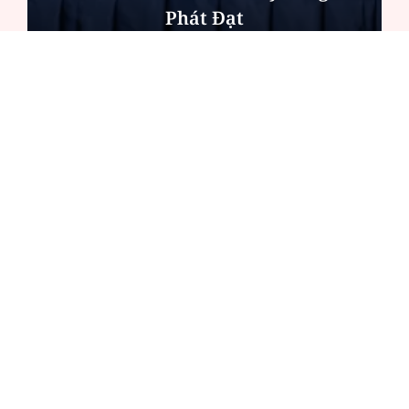
phe khi hỗn chiến
ĐỌC NHIỀU
Công an Hà Nội xử lý loạt quán game hoạt
động xuyên đêm
Ngân hàng trở lại "ngôi vương" phát hành
trái phiếu: Báo hiệu cuộc đua vốn mới
Về Lấp Vò khám phá điểm sáng mới của du
lịch cộng đồng
Từ 4/8, chính thức lọc ảo xét tuyển đại học