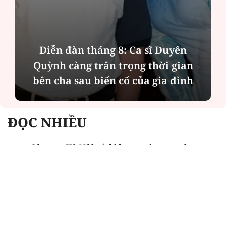
Diễn đàn tháng 8: Ca sĩ Duyên
Quỳnh càng trân trọng thời gian
bên cha sau biến cố của gia đình
ĐỌC NHIỀU
Công an Hà Nội xử lý loạt quán game hoạt
động xuyên đêm
Ngân hàng trở lại "ngôi vương" phát hành
trái phiếu: Báo hiệu cuộc đua vốn mới