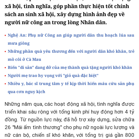
xã hội, tình nghĩa, góp phần thực hiện tốt chính
sách an sinh xã hội, xây dựng hình ảnh đẹp về
người nữ công an trong lòng Nhân dân.
Nghệ An: Phụ nữ Công an giúp người dân thu hoạch lúa sau
mưa giông
Những phần quà yêu thương đến với người dân khó khăn, trẻ
mồ côi ở Cà Mau
Biến "di sản" dang dở của mẹ thành quà tặng người khó khăn
Người mẹ trao hy vọng với "giỏ quà đặc biệt"
Nhiều y, bác sĩ trung tâm y tế kịp thời hiến máu cứu sản phụ
qua cơn nguy kịch
Những năm qua, các hoạt động xã hội, tình nghĩa được
triển khai sâu rộng với tổng kinh phí huy động hơn 4 tỷ
đồng. Từ nguồn lực này, đã hỗ trợ xây dựng, sửa chữa
26 "Mái ấm tình thương" cho phụ nữ ngoài lực lượng và
nữ cán bộ, chiến sĩ khó khăn, với tổng trị giá gần 800