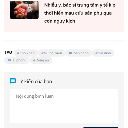
Nhiều y, bác sĩ trung tâm y tế kịp
thời hiến máu cứu sản phụ qua
cơn nguy kịch
TAG:
Khó khăn
Nữ hội viên
Hoàn cảnh
Gia đình
Hải phòng
Công an
Ý kiến của bạn