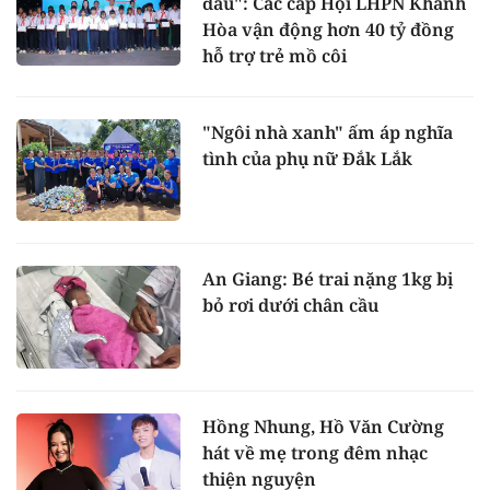
đầu": Các cấp Hội LHPN Khánh
Hòa vận động hơn 40 tỷ đồng
hỗ trợ trẻ mồ côi
"Ngôi nhà xanh" ấm áp nghĩa
tình của phụ nữ Đắk Lắk
An Giang: Bé trai nặng 1kg bị
bỏ rơi dưới chân cầu
Hồng Nhung, Hồ Văn Cường
hát về mẹ trong đêm nhạc
thiện nguyện