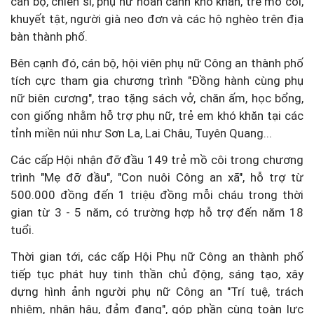
cán bộ, chiến sĩ, phụ nữ hoàn cảnh khó khăn, trẻ mồ côi,
khuyết tật, người già neo đơn và các hộ nghèo trên địa
bàn thành phố.
Bên cạnh đó, cán bộ, hội viên phụ nữ Công an thành phố
tích cực tham gia chương trình "Đồng hành cùng phụ
nữ biên cương", trao tặng sách vở, chăn ấm, học bổng,
con giống nhằm hỗ trợ phụ nữ, trẻ em khó khăn tại các
tỉnh miền núi như Sơn La, Lai Châu, Tuyên Quang...
Các cấp Hội nhận đỡ đầu 149 trẻ mồ côi trong chương
trình "Mẹ đỡ đầu", "Con nuôi Công an xã", hỗ trợ từ
500.000 đồng đến 1 triệu đồng mỗi cháu trong thời
gian từ 3 - 5 năm, có trường hợp hỗ trợ đến năm 18
tuổi.
Thời gian tới, các cấp Hội Phụ nữ Công an thành phố
tiếp tục phát huy tinh thần chủ động, sáng tạo, xây
dựng hình ảnh người phụ nữ Công an "Trí tuệ, trách
nhiệm, nhân hậu, đảm đang", góp phần cùng toàn lực