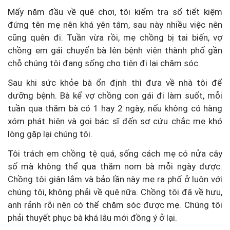
Mấy năm đầu về quê chơi, tôi kiểm tra sổ tiết kiệm
đứng tên mẹ nên khá yên tâm, sau này nhiều việc nên
cũng quên đi. Tuần vừa rồi, mẹ chồng bị tai biến, vợ
chồng em gái chuyển bà lên bệnh viện thành phố gần
chỗ chúng tôi đang sống cho tiện đi lại chăm sóc.
Sau khi sức khỏe bà ổn định thì đưa về nhà tôi để
dưỡng bệnh. Bà kể vợ chồng con gái đi làm suốt, mỗi
tuần qua thăm bà có 1 hay 2 ngày, nếu không có hàng
xóm phát hiện và gọi bác sĩ đến sơ cứu chắc mẹ khó
lòng gặp lại chúng tôi.
Tôi trách em chồng tệ quá, sống cách mẹ có nửa cây
số mà không thể qua thăm nom bà mỗi ngày được.
Chồng tôi giận lắm và bảo lần này mẹ ra phố ở luôn với
chúng tôi, không phải về quê nữa. Chồng tôi đã về hưu,
anh rảnh rỗi nên có thể chăm sóc được mẹ. Chúng tôi
phải thuyết phục bà khá lâu mới đồng ý ở lại.