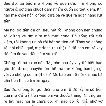
Sau đó, tôi bảo mẹ không về quê nữa, nhà không có
người ở, sợ gián chuột gặm nhấm cuốn sổ tiết kiệm. Khi
nào mẹ khỏe hẳn, chồng đưa bà về quê ra ngân hàng rút
tiền.
Mẹ nói số tiền đã chi tiêu hết rồi, không còn nên chúng
tôi đừng về tìm nữa mà mất công. Bà sống rất tiết
kiệm, tôi không tin bà xài hết số tiền đó. Thấy vợ chồng
tôi hỏi nhiều quá, mẹ đành thú thật là đã cho em rể vay
để làm ăn vào đầu năm vừa rồi.
Chồng tôi bức xúc nói: "Mẹ cho chú ấy vay thì biết bao
giờ đòi được, chuyện lớn thế mà mẹ không bàn bạc gì
với vợ chồng con một câu". Mẹ bảo em rể nói khi nào bà
cần tiền thì sẽ trả lại ngay.
Sau đó, chồng tôi gọi điện cho em rể để lấy lại số tiền
của mẹ để trả tiền viện phí và thuốc thang. Nhưng em
rể lật mặt nói là chưa có, khi nào có rồi trả, nhờ vợ