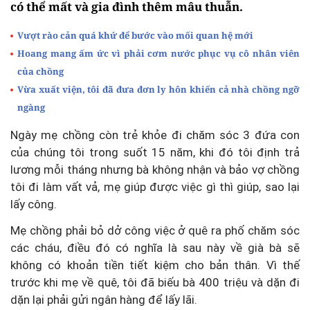
có thể mất và gia đình thêm mâu thuẫn.
Vượt rào cản quá khứ để bước vào mối quan hệ mới
Hoang mang ấm ức vì phải cơm nước phục vụ cô nhân viên
của chồng
Vừa xuất viện, tôi đã đưa đơn ly hôn khiến cả nhà chồng ngỡ
ngàng
Ngày mẹ chồng còn trẻ khỏe đi chăm sóc 3 đứa con
của chúng tôi trong suốt 15 năm, khi đó tôi định trả
lương mỗi tháng nhưng bà không nhận và bảo vợ chồng
tôi đi làm vất vả, mẹ giúp được việc gì thì giúp, sao lại
lấy công.
Mẹ chồng phải bỏ dở công việc ở quê ra phố chăm sóc
các cháu, điều đó có nghĩa là sau này về già bà sẽ
không có khoản tiền tiết kiệm cho bản thân. Vì thế
trước khi mẹ về quê, tôi đã biếu bà 400 triệu và dặn đi
dặn lại phải gửi ngân hàng để lấy lãi.