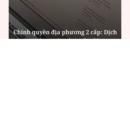
Chính quyền địa phương 2 cấp: Dịch
vụ công ngày càng gần dân
ĐỌC NHIỀU
Công an Hà Nội xử lý loạt quán game hoạt
động xuyên đêm
Ngân hàng trở lại "ngôi vương" phát hành
trái phiếu: Báo hiệu cuộc đua vốn mới