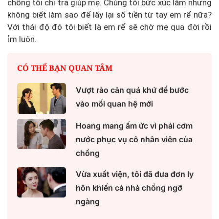
chồng tôi chi trả giúp mẹ. Chúng tôi bức xúc lắm nhưng
không biết làm sao để lấy lại số tiền từ tay em rể nữa?
Với thái độ đó tôi biết là em rể sẽ chờ mẹ qua đời rồi
ỉm luôn.
CÓ THỂ BẠN QUAN TÂM
Vượt rào cản quá khứ để bước
vào mối quan hệ mới
Hoang mang ấm ức vì phải cơm
nước phục vụ cô nhân viên của
chồng
Vừa xuất viện, tôi đã đưa đơn ly
hôn khiến cả nhà chồng ngỡ
ngàng