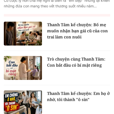
Có cuộc ly hôn cha mẹ nghĩ là diễn ra "êm đẹp" nhưng lại khiến
những đứa con mang theo vết thương suốt nhiều năm...
Thanh Tâm kể chuyện: Bố mẹ
muốn nhận bạn gái cũ của con
trai làm con nuôi
Trò chuyện cùng Thanh Tâm:
Con bắt đầu có bí mật riêng
Thanh Tâm kể chuyện: Em họ ở
nhờ, tôi thành "ô sin"