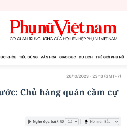
SỨC KHỎE
TIÊU DÙNG
VĂN HÓA
GIÁO DỤC
DU LỊCH
THẾ GIỚI PHỤ NỮ
26/10/2023 - 23:13 (GMT+7)
nước: Chủ hàng quán cầm cự
3:58
Nghe đọc bài