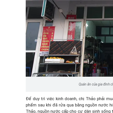
Một cuộc hôn nhân tan v
mảnh đất và bản án vì lẽ
bằng
Quán ăn của gia đình c
Để duy trì việc kinh doanh, chị Thảo phải mua
phẩm sau khi đã rửa qua bằng nguồn nước hi
Thảo, nguồn nước cấp cho cư dân sinh sống t