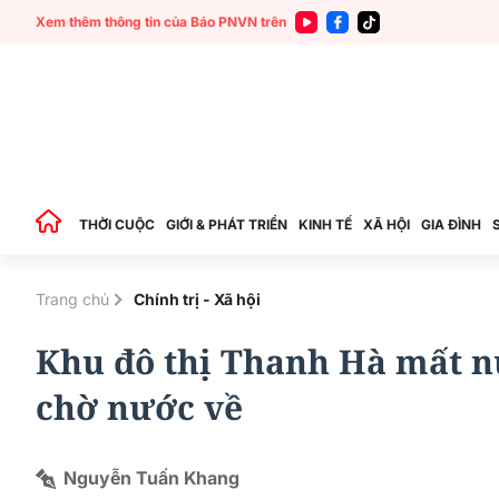
Xem thêm thông tin của Báo PNVN trên
THỜI CUỘC
GIỚI & PHÁT TRIỂN
KINH TẾ
XÃ HỘI
GIA ĐÌNH
Trang chủ
Chính trị - Xã hội
Khu đô thị Thanh Hà mất 
chờ nước về
Nguyễn Tuấn Khang