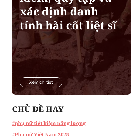
xác định danh
tính hài cốt liệt sĩ
Xem chi tiết
CHỦ ĐỀ HAY
#phụ nữ tiết kiệm năng lượng
#Phụ nữ Việt Nam 2025