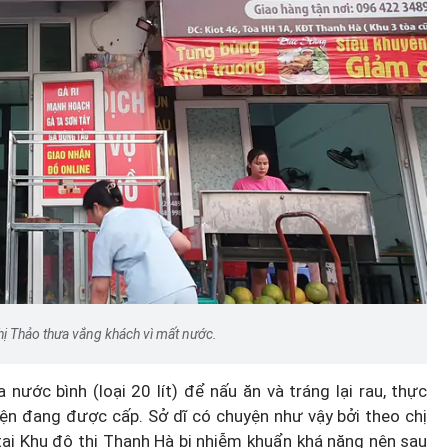
Hà Nội thu hút bác sĩ về trạm y
ỡ, 3
tế, tạo điều kiện để người dân
 công
tiếp cận các dịch vụ y tế kỹ thuậ
cao
hị Thảo thưa vắng khách vì mất nước.
 nước bình (loại 20 lít) để nấu ăn và tráng lại rau, thực
ện đang được cấp. Sở dĩ có chuyện như vậy bởi theo chị
ại Khu đô thị Thanh Hà bị nhiễm khuẩn khá nặng nên sau