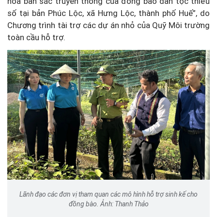
hóa bản sắc truyền thống của đồng bào dân tộc thiểu
số tại bản Phúc Lộc, xã Hưng Lộc, thành phố Huế”, do
Chương trình tài trợ các dự án nhỏ của Quỹ Môi trường
toàn cầu hỗ trợ.
Lãnh đạo các đơn vị tham quan các mô hình hỗ trợ sinh kế cho
đồng bào. Ảnh: Thanh Thảo