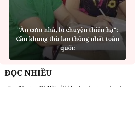
"Ăn cơm nhà, lo chuyện thiên hạ":
Cần khung thù lao thống nhất toàn
quốc
ĐỌC NHIỀU
Công an Hà Nội xử lý loạt quán game hoạt
động xuyên đêm
Ngân hàng trở lại "ngôi vương" phát hành
trái phiếu: Báo hiệu cuộc đua vốn mới