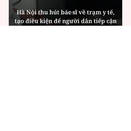
Hà Nội thu hút bác sĩ về trạm y tế,
tạo điều kiện để người dân tiếp cận
các dịch vụ y tế kỹ thuật cao
ĐỌC NHIỀU
Công an Hà Nội xử lý loạt quán game hoạt
động xuyên đêm
Ngân hàng trở lại "ngôi vương" phát hành
trái phiếu: Báo hiệu cuộc đua vốn mới
Về Lấp Vò khám phá điểm sáng mới của du
lịch cộng đồng