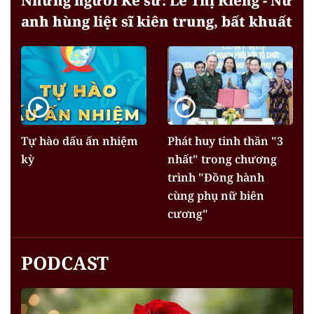
Những người Kể sử: Lê Thị Riêng - Nữ
anh hùng liệt sĩ kiên trung, bất khuất
Tự hào dấu ấn nhiệm
Phát huy tinh thần "3
kỳ
nhất" trong chương
trình "Đồng hành
cùng phụ nữ biên
cương"
PODCAST