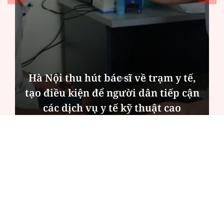
Hà Nội thu hút bác sĩ về trạm y tế,
tạo điều kiện để người dân tiếp cận
các dịch vụ y tế kỹ thuật cao
ĐỌC NHIỀU
Công an Hà Nội xử lý loạt quán game hoạt
động xuyên đêm
Ngân hàng trở lại "ngôi vương" phát hành