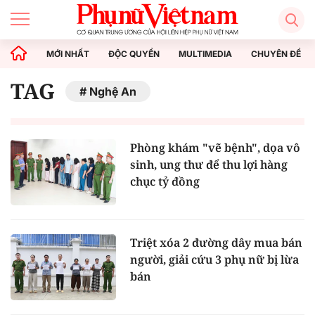
MỚI NHẤT
ĐỘC QUYỀN
MULTIMEDIA
CHUYÊN ĐỀ
TAG
Nghệ An
Phòng khám "vẽ bệnh", dọa vô
sinh, ung thư để thu lợi hàng
chục tỷ đồng
Triệt xóa 2 đường dây mua bán
người, giải cứu 3 phụ nữ bị lừa
bán