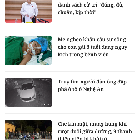
danh sách cử tri "đúng, đủ,
chuẩn, kịp thời"
Mẹ nghèo khẩn cầu sự sống
cho con gái 8 tuổi đang nguy
kịch trong bệnh viện
Truy tìm người đàn ông đập
phá ô tô ở Nghệ An
Che kín mặt, mang hung khí
rượt đuổi giữa đường, 9 thanh
thiếu niên bị khởi tố