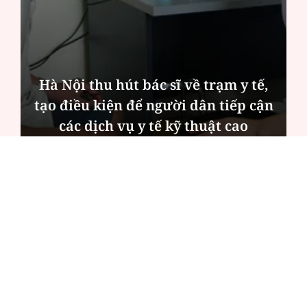
Hà Nội thu hút bác sĩ về trạm y tế,
tạo điều kiện để người dân tiếp cận
các dịch vụ y tế kỹ thuật cao
ĐỌC NHIỀU
Công an Hà Nội xử lý loạt quán game hoạt
động xuyên đêm
Ngân hàng trở lại "ngôi vương" phát hành
trái phiếu: Báo hiệu cuộc đua vốn mới