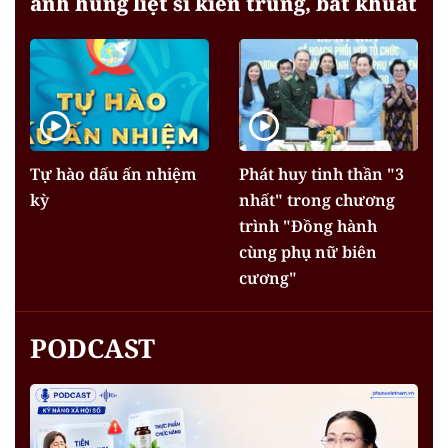
anh hùng liệt sĩ kiên trung, bất khuất
Tự hào dấu ấn nhiệm
Phát huy tinh thần "3
kỳ
nhất" trong chương
trình "Đồng hành
cùng phụ nữ biên
cương"
PODCAST