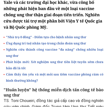
Yale và các trường đại học khác, vừa công bố
những phát hiện ban đầu về một loại vaccine
chống ung thư thận giai đoạn tiến triển. Nghiên
cứu được tài trợ một phần bởi Viện Y tế Quốc gia
và Bộ Quốc phòng Mỹ.
"Nhà trọ 0 đồng" - Điểm tựa cho bệnh nhân ung thư
Ứng dụng trí tuệ nhân tạo trong chẩn đoán ung thư
Nghiên cứu thành công vaccine "đa năng" chống nhiều loại
ung thư
Phát hiện mới: Xét nghiệm ung thư tiền liệt tuyến sớm chưa
hẳn đã là tốt
Cảm thấy ốm yếu và mệt mỏi sau tiêm vaccine phòng cúm có
bình thường không?
"Huấn luyện" hệ thống miễn dịch tấn công tế bào
ung thư
TS. Toni Choueiri, đồng tác giả cấp cao và đồng nghiên
cứu viên chính, Giám đốc Trung tâm Ung thư Tiết niệu