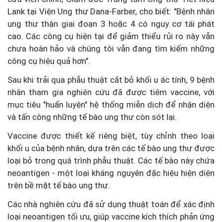
Lank tại Viện Ung thư Dana-Farber, cho biết: "Bệnh nhân
ung thư thận giai đoạn 3 hoặc 4 có nguy cơ tái phát
cao. Các công cụ hiện tại để giảm thiểu rủi ro này vẫn
chưa hoàn hảo và chúng tôi vẫn đang tìm kiếm những
công cụ hiệu quả hơn".
Sau khi trải qua phẫu thuật cắt bỏ khối u ác tính, 9 bệnh
nhân tham gia nghiên cứu đã được tiêm vaccine, với
mục tiêu "huấn luyện" hệ thống miễn dịch để nhận diện
và tấn công những tế bào ung thư còn sót lại.
Vaccine được thiết kế riêng biệt, tùy chỉnh theo loại
khối u của bệnh nhân, dựa trên các tế bào ung thư được
loại bỏ trong quá trình phẫu thuật. Các tế bào này chứa
neoantigen - một loại kháng nguyên đặc hiệu hiện diện
trên bề mặt tế bào ung thư.
Các nhà nghiên cứu đã sử dụng thuật toán để xác định
loại neoantigen tối ưu, giúp vaccine kích thích phản ứng