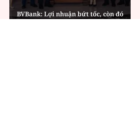
BVBank: Lợi nhuận bứt tốc, còn đó
"dấu hỏi" về chất lượng
ĐỌC NHIỀU
Công an Hà Nội xử lý loạt quán game hoạt
động xuyên đêm
Ngân hàng trở lại "ngôi vương" phát hành
trái phiếu: Báo hiệu cuộc đua vốn mới
Về Lấp Vò khám phá điểm sáng mới của du
lịch cộng đồng