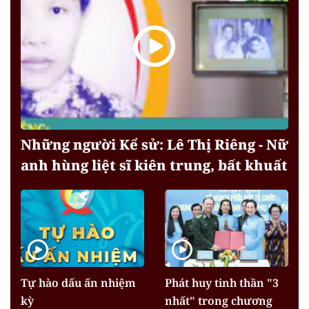
Những người Kể sử: Lê Thị Riêng - Nữ
anh hùng liệt sĩ kiên trung, bất khuất
Tự hào dấu ấn nhiệm
Phát huy tinh thần "3
kỳ
nhất" trong chương