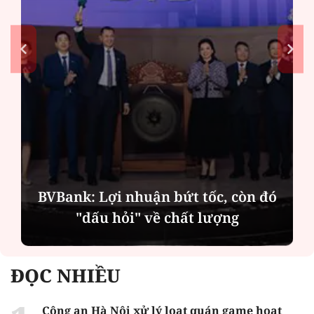
BVBank: Lợi nhuận bứt tốc, còn đó
"dấu hỏi" về chất lượng
ĐỌC NHIỀU
Công an Hà Nội xử lý loạt quán game hoạt