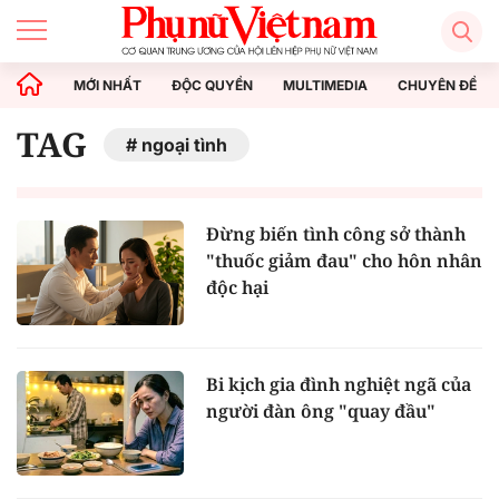
MỚI NHẤT
ĐỘC QUYỀN
MULTIMEDIA
CHUYÊN ĐỀ
TAG
ngoại tình
Đừng biến tình công sở thành
"thuốc giảm đau" cho hôn nhân
độc hại
Bi kịch gia đình nghiệt ngã của
người đàn ông "quay đầu"