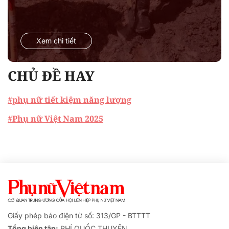
Xem chi tiết
CHỦ ĐỀ HAY
#phụ nữ tiết kiệm năng lượng
#Phụ nữ Việt Nam 2025
Giấy phép báo điện tử số: 313/GP - BTTTT
Tổng biên tập:
PHÍ QUỐC THUYÊN