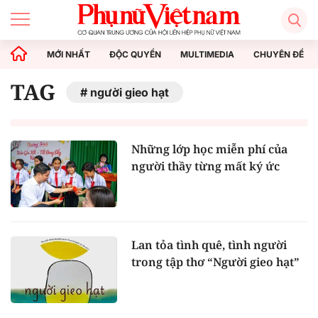
MỚI NHẤT
ĐỘC QUYỀN
MULTIMEDIA
CHUYÊN ĐỀ
TAG
người gieo hạt
Những lớp học miễn phí của
người thầy từng mất ký ức
Lan tỏa tình quê, tình người
trong tập thơ “Người gieo hạt”