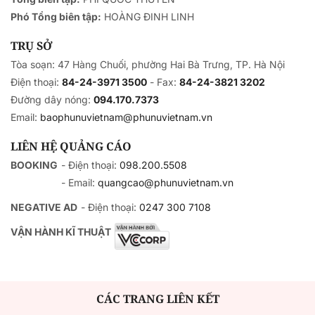
Phó Tổng biên tập:
HOÀNG ĐINH LINH
TRỤ SỞ
Tòa soạn: 47 Hàng Chuối, phường Hai Bà Trưng, TP. Hà Nội
Điện thoại:
84-24-3971 3500
- Fax:
84-24-3821 3202
Đường dây nóng:
094.170.7373
Email:
baophunuvietnam@phunuvietnam.vn
LIÊN HỆ QUẢNG CÁO
BOOKING
- Điện thoại:
098.200.5508
- Email:
quangcao@phunuvietnam.vn
NEGATIVE AD
- Điện thoại:
0247 300 7108
VẬN HÀNH KĨ THUẬT
CÁC TRANG LIÊN KẾT