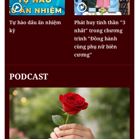
Tự hào dấu ấn nhiệm
Phát huy tinh thần "3
kỳ
nhất" trong chương
trình "Đồng hành
cùng phụ nữ biên
cương"
PODCAST