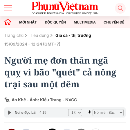
MỚI NHẤT
ĐỘC QUYỀN
MULTIMEDIA
CHUYÊN ĐỀ
Trang chủ
Tiêu dùng
Giá cả - thị trường
15/09/2024 - 12:24 (GMT+7)
Người mẹ đơn thân ngã
quỵ vì bão "quét" cả nông
trại sau một đêm
An Khê - Ảnh: Kiều Trang - NVCC
Nghe đọc bài
4:19