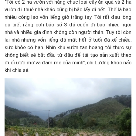
"Tôi có 2 ha vườn với hàng chục loại cây ăn quả và 2 ha
vườn đi thuê nhà khác cũng bị bão lấy đi hết. Thế là bao
nhiêu công lao vốn liếng giờ trắng tay. Tôi rất đau lòng
dù biết rằng cơn bão số 3 đã cuốn đi bao nhiêu ngôi
nhà và nhiều gia đình không còn người thân. Tuy tôi còn
lại nhà nhưng vốn liếng đã mất hết ở tuổi đã xế chiều,
sức khỏe có hạn. Nhìn khu vườn tan hoang tôi thực sự
không biết sẽ bắt đầu từ đâu để tái tạo sản xuất theo
đuổi ước mơ và đam mê của mình", chị Lượng khóc nấc
khi chia sẻ.