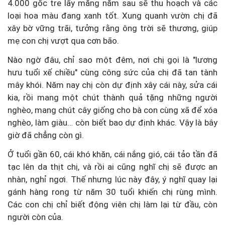
4.000 gốc tre lấy măng năm sau sẽ thu hoạch và các
loại hoa màu đang xanh tốt. Xung quanh vườn chị đã
xây bờ vững trãi, tưởng rằng ông trời sẽ thương, giúp
mẹ con chị vượt qua cơn bão.
Nào ngờ đâu, chỉ sao một đêm, nơi chị gọi là "lương
hưu tuổi xế chiều" cùng công sức của chị đã tan tành
mây khói. Năm nay chị còn dự định xây cái này, sửa cái
kia, rồi mang một chút thành quả tặng những người
nghèo, mang chút cây giống cho bà con cùng xã để xóa
nghèo, làm giàu… còn biết bao dự định khác. Vậy là bây
giờ đã chẳng còn gì.
Ở tuổi gần 60, cái khó khăn, cái nắng gió, cái tảo tần đã
tạc lên da thịt chị, và rồi ai cũng nghĩ chị sẽ được an
nhàn, nghỉ ngơi. Thế nhưng lúc này đây, ý nghĩ quay lại
gánh hàng rong từ năm 30 tuổi khiến chị rùng mình.
Các con chị chỉ biết động viên chị làm lại từ đầu, còn
người còn của.