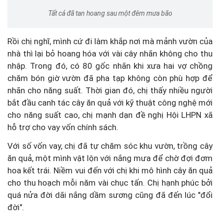
Tất cả đã tan hoang sau một đêm mưa bão
Rồi chị nghĩ, mình cứ đi làm khắp nơi mà mảnh vườn của
nhà thì lại bỏ hoang hóa với vài cây nhãn không cho thu
nhập. Trong đó, có 80 gốc nhãn khi xưa hai vợ chồng
chăm bón giờ vườn đã pha tạp không còn phù hợp để
nhãn cho năng suất. Thời gian đó, chị thấy nhiều người
bắt đầu canh tác cây ăn quả với kỹ thuật công nghệ mới
cho năng suất cao, chị mạnh dạn đề nghị Hội LHPN xã
hỗ trợ cho vay vốn chính sách.
Với số vốn vay, chị đã tự chăm sóc khu vườn, trồng cây
ăn quả, một mình vật lộn với nắng mưa để chờ đợi đơm
hoa kết trái. Niềm vui đến với chị khi mô hình cây ăn quả
cho thu hoạch mỗi năm vài chục tấn. Chị hạnh phúc bởi
quá nửa đời dãi nắng dầm sương cũng đã đến lúc "đổi
đời".