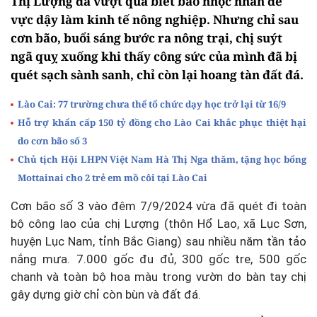
Thị Lượng đã vượt qua biết bao nhọc nhằn để
vực dậy làm kinh tế nông nghiệp. Nhưng chỉ sau
cơn bão, buổi sáng bước ra nông trại, chị suýt
ngã quỵ xuống khi thấy công sức của mình đã bị
quét sạch sành sanh, chỉ còn lại hoang tàn đất đá.
Lào Cai: 77 trường chưa thể tổ chức dạy học trở lại từ 16/9
Hỗ trợ khẩn cấp 150 tỷ đồng cho Lào Cai khắc phục thiệt hại
do cơn bão số 3
Chủ tịch Hội LHPN Việt Nam Hà Thị Nga thăm, tặng học bổng
Mottainai cho 2 trẻ em mồ côi tại Lào Cai
Cơn bão số 3 vào đêm 7/9/2024 vừa đã quét đi toàn
bộ công lao của chị Lượng (thôn Hổ Lao, xã Lục Sơn,
huyện Lục Nam, tỉnh Bắc Giang) sau nhiều năm tần tảo
nắng mưa. 7.000 gốc đu đủ, 300 gốc tre, 500 gốc
chanh và toàn bộ hoa màu trong vườn do bàn tay chị
gây dựng giờ chỉ còn bùn và đất đá.