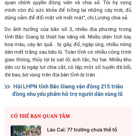
quan chính quyền động viên và chia sẻ. Tôi hy vọng
mình còn đủ sức khỏe để trồng lại những cây mới, đủ
dũng cảm để đối mặt với mất mát", chị Lượng chia sẻ.
Do ảnh hưởng của bão số 3, nhiều địa phương trong
tỉnh Bắc Giang bị thiệt hại nặng nề. Nhiều diện tích lúa,
hoa màu, cây ăn quả... bị gãy, đổ, ngập úng, nhiều nông
dân mất trắng sau bão lũ. Toàn tỉnh có nhiều công trình
giao thông, thủy lợi bị sạt lở, ách tắc, hư hại. Nhiều khu
dân cư bị ngập lụt chia cắt, cô lập; một số tuyến đê bối,
đê bao, bờ vùng trên địa bàn tỉnh bị tràn.
Hội LHPN tỉnh Bắc Giang vận động 215 triệu
đồng nhu yếu phẩm hỗ trợ người dân vùng lũ
CÓ THỂ BẠN QUAN TÂM
Lào Cai: 77 trường chưa thể tổ