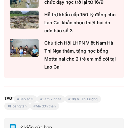
chức dạy học trở lại từ 16/9
Hỗ trợ khẩn cấp 150 tỷ đồng cho
Lào Cai khắc phục thiệt hại do
cơn bão số 3
Chủ tịch Hội LHPN Việt Nam Hà
Thị Nga thăm, tặng học bổng
Mottainai cho 2 trẻ em mồ côi tại
Lào Cai
TAG:
Bão số 3
Làm kinh tế
Chị Vi Thị Lượng
Hoang tàn
Mẹ đơn thân
Ý kiến của bạn