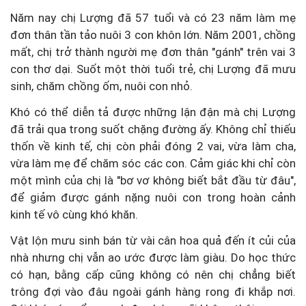
Năm nay chị Lượng đã 57 tuổi và có 23 năm làm mẹ
đơn thân tần tảo nuôi 3 con khôn lớn. Năm 2001, chồng
mất, chị trở thành người mẹ đơn thân "gánh" trên vai 3
con thơ dại. Suốt một thời tuổi trẻ, chị Lượng đã mưu
sinh, chăm chồng ốm, nuôi con nhỏ.
Khó có thể diễn tả được những lận đận mà chị Lượng
đã trải qua trong suốt chặng đường ấy. Không chỉ thiếu
thốn về kinh tế, chị còn phải đóng 2 vai, vừa làm cha,
vừa làm mẹ để chăm sóc các con. Cảm giác khi chỉ còn
một mình của chị là "bơ vơ không biết bắt đầu từ đâu",
để giảm được gánh nặng nuôi con trong hoàn cảnh
kinh tế vô cùng khó khăn.
Vật lộn mưu sinh bán từ vài cân hoa quả đến ít củi của
nhà nhưng chị vẫn ao ước được làm giàu. Do học thức
có hạn, bằng cấp cũng không có nên chị chẳng biết
trông đợi vào đâu ngoài gánh hàng rong đi khắp nơi.