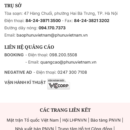
TRỤ SỞ
Tòa soạn: 47 Hàng Chuối, phường Hai Bà Trưng, TP. Hà Nội
Điện thoại:
84-24-3971 3500
- Fax:
84-24-3821 3202
Đường dây nóng:
094.170.7373
Email:
baophunuvietnam@phunuvietnam.vn
LIÊN HỆ QUẢNG CÁO
BOOKING
- Điện thoại:
098.200.5508
- Email:
quangcao@phunuvietnam.vn
NEGATIVE AD
- Điện thoại:
0247 300 7108
VẬN HÀNH KĨ THUẬT
CÁC TRANG LIÊN KẾT
Mặt trận Tổ quốc Việt Nam
|
Hội LHPNVN
|
Bảo tàng PNVN
|
Nhà xuất bản PNVN
|
Trung tâm Hỗ trợ Cộng đồng
|