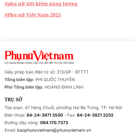
#phụ nữ tiết kiệm năng lượng
#Phụ nữ Việt Nam 2025
Giấy phép báo điện tử số: 313/GP - BTTTT
Tổng biên tập:
PHÍ QUỐC THUYÊN
Phó Tổng biên tập:
HOÀNG ĐINH LINH
TRỤ SỞ
Tòa soạn: 47 Hàng Chuối, phường Hai Bà Trưng, TP. Hà Nội
Điện thoại:
84-24-3971 3500
- Fax:
84-24-3821 3202
Đường dây nóng:
094.170.7373
Email:
baophunuvietnam@phunuvietnam.vn