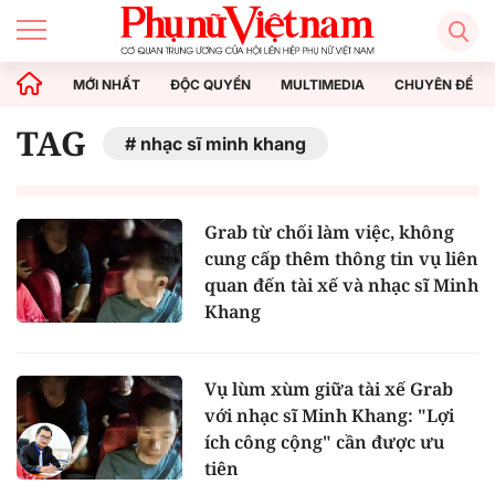
MỚI NHẤT
ĐỘC QUYỀN
MULTIMEDIA
CHUYÊN ĐỀ
TAG
nhạc sĩ minh khang
Grab từ chối làm việc, không
cung cấp thêm thông tin vụ liên
quan đến tài xế và nhạc sĩ Minh
Khang
Vụ lùm xùm giữa tài xế Grab
với nhạc sĩ Minh Khang: "Lợi
ích công cộng" cần được ưu
tiên