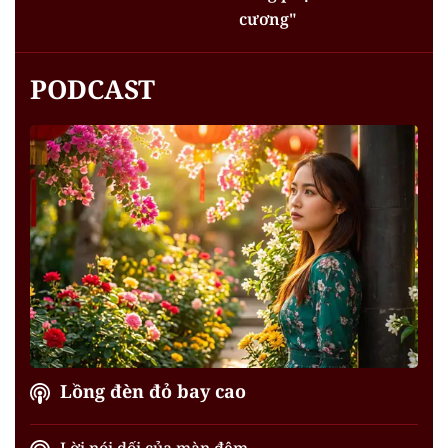
cương"
PODCAST
Lồng đèn đỏ bay cao
Lời nói dối của màn đêm