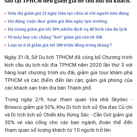
sao tại TPHCM đều giảm giá để thu hút du khách.
Siêu thị giảm giá 21 ngày liên tục chia sẻ với người tiêu dùng
Sôi động ‘cuộc đua’ giảm giá đón ngày tựu trường
Hà Giang giảm giá tới 50% nhiều dịch vụ để kích cầu du lịch
Vé máy bay các chặng "hot" giảm giá còn từ 36k
Loạt xe ô tô giảm giá tới 200 triệu đồng trong tháng 7
Ngày 31/8, Sở Du lịch TPHCM đã công bố Chương trình
kích cầu du lịch nội địa TPHCM năm 2020 lần thứ 3 với
hàng loạt chương trình ưu đãi, giảm giá tour khám phá
TPHCM và các điểm đến lân cận; giảm giá phòng của
các khách sạn trên địa bàn Thành phố.
Trong ngày 2/9, tour tham quan tòa nhà Skydec -
Bitexco giảm giá 50%; Khu Di tích lịch sử Địa đạo Củ chi
và Di tích lịch sử Chiến khu Rừng Sác - Cần Giờ giảm giá
30% vé vào cổng cho các ban ngành, đoàn thể đến
tham quan số lượng khách từ 10 người trở lên.