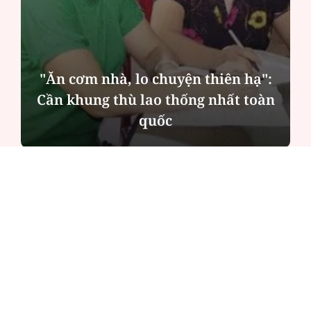
"Ăn cơm nhà, lo chuyện thiên hạ":
Cần khung thù lao thống nhất toàn
quốc
ĐỌC NHIỀU
Công an Hà Nội xử lý loạt quán game hoạt
động xuyên đêm
Ngân hàng trở lại "ngôi vương" phát hành
trái phiếu: Báo hiệu cuộc đua vốn mới