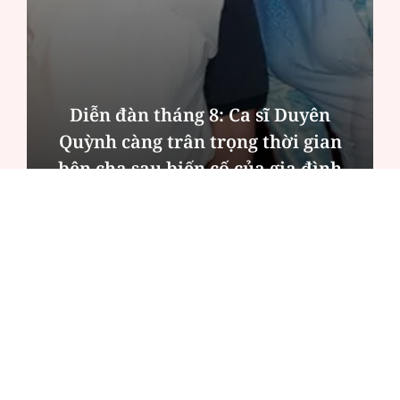
Diễn đàn tháng 8: Ca sĩ Duyên
Quỳnh càng trân trọng thời gian
bên cha sau biến cố của gia đình
ĐỌC NHIỀU
Công an Hà Nội xử lý loạt quán game hoạt
động xuyên đêm
Ngân hàng trở lại "ngôi vương" phát hành
trái phiếu: Báo hiệu cuộc đua vốn mới