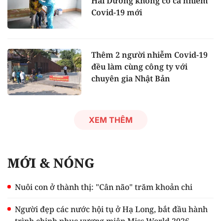
Hải Dương không có ca nhiễm
Covid-19 mới
Thêm 2 người nhiễm Covid-19
đều làm cùng công ty với
chuyên gia Nhật Bản
XEM THÊM
MỚI & NÓNG
Nuôi con ở thành thị: "Cân não" trăm khoản chi
Người đẹp các nước hội tụ ở Hạ Long, bắt đầu hành