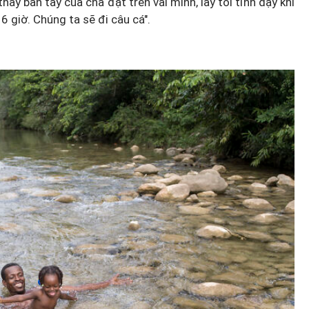
ấy bàn tay của cha đặt trên vai mình, lay tôi tỉnh dậy khi
 6 giờ. Chúng ta sẽ đi câu cá".