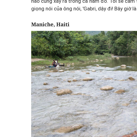
nào cũng xảy ra trong cả năm đó. Tôi sẽ cảm th
giọng nói của ông nói, 'Gabri, dậy đi! Bây giờ là
Maniche, Haiti