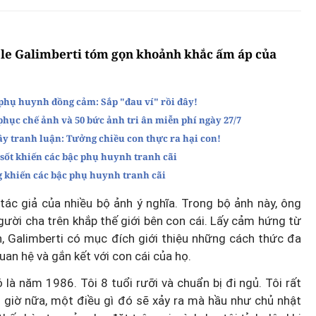
ele Galimberti tóm gọn khoảnh khắc ấm áp của
 phụ huynh đồng cảm: Sắp "đau ví" rồi đây!
ục chế ảnh và 50 bức ảnh tri ân miễn phí ngày 27/7
ây tranh luận: Tưởng chiều con thực ra hại con!
sốt khiến các bậc phụ huynh tranh cãi
g khiến các bậc phụ huynh tranh cãi
à tác giả của nhiều bộ ảnh ý nghĩa. Trong bộ ảnh này, ông
ười cha trên khắp thế giới bên con cái. Lấy cảm hứng từ
h, Galimberti có mục đích giới thiệu những cách thức đa
an hệ và gắn kết với con cái của họ.
là năm 1986. Tôi 8 tuổi rưỡi và chuẩn bị đi ngủ. Tôi rất
ài giờ nữa, một điều gì đó sẽ xảy ra mà hầu như chủ nhật