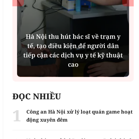
Hà Nội thu hút bác sĩ về trạm y
ụ
tế, tạo điều kiện để người dân
tiếp cận các dịch vụ y tế kỹ thuật
cao
ĐỌC NHIỀU
Công an Hà Nội xử lý loạt quán game hoạt
động xuyên đêm