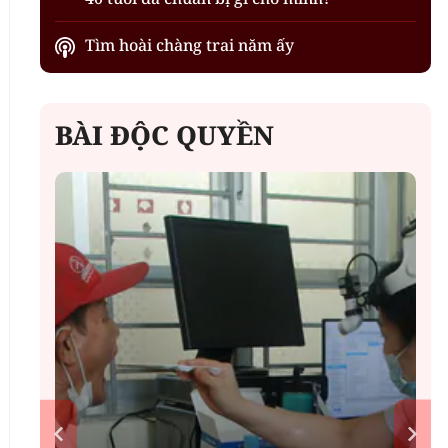
Tìm hoài chàng trai năm ấy
BÀI ĐỘC QUYỀN