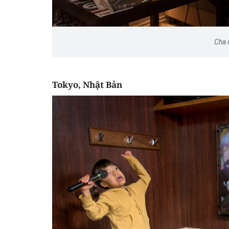
Cha 
Thanh Tâm kể chuyện: 
Tokyo, Nhật Bản
muốn nhận bạn gái cũ củ
trai làm con nuôi