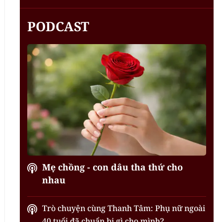
PODCAST
Mẹ chồng - con dâu tha thứ cho
nhau
Trò chuyện cùng Thanh Tâm: Phụ nữ ngoài
40 tuổi đã chuẩn bị gì cho mình?