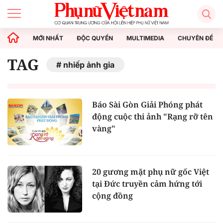
MỚI NHẤT
ĐỘC QUYỀN
MULTIMEDIA
CHUYÊN ĐỀ
TAG
nhiếp ảnh gia
Báo Sài Gòn Giải Phóng phát
động cuộc thi ảnh "Rạng rỡ tên
vàng"
20 gương mặt phụ nữ gốc Việt
tại Đức truyền cảm hứng tới
cộng đồng