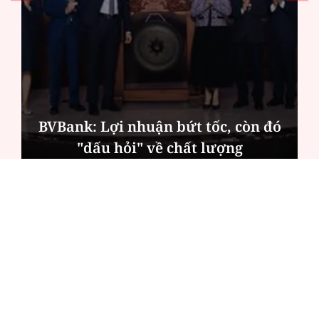
BVBank: Lợi nhuận bứt tốc, còn đó
"dấu hỏi" về chất lượng
ĐỌC NHIỀU
Công an Hà Nội xử lý loạt quán game hoạt
động xuyên đêm
Ngân hàng trở lại "ngôi vương" phát hành