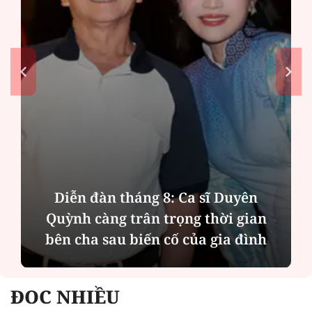
Phân tích tính 2 mặt của thương vụ
MBBank "rót" hơn 8.800 tỷ đồng cho
Phát Đạt
ĐỌC NHIỀU