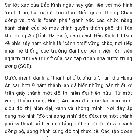
Sự lột xác của Bắc Kinh ngày nay gắn liền với mô hình
"một trục, hai cánh" độc đáo. Nếu quận Thông Châu
đóng vai trò là "cánh phải" gánh vác các chức năng
hành chính của bộ máy chính quyền thành phố, thì Tân
khu Hùng An (tỉnh Hà Bắc), nằm cách Bắc Kinh 100km
về phía tây nam chính là "cánh trái" vững chắc, nơi tiếp
nhận hệ thống các trường đại học, bệnh viện lớn, viện
nghiên cứu và trụ sở của các tập đoàn nhà nước trung
ương (SOE).
Được mệnh danh là "thành phố tương lai", Tân khu Hùng
An sau hơn 9 năm thành lập đã biến những bản thiết kế
trên giấy thành một đô thị hiện đại hiện hữu. Từ một
vùng thuần nông, Hùng An hiện đã mọc lên như một
siêu đô thị hiện đại, xanh và thông minh. Nơi đây áp
dụng mô hình "đô thị song sinh" độc đáo, nơi một thành
phố kỹ thuật số trên nền tảng dữ liệu lớn được vận hành
đồng bộ, song hành cùng đô thị thực tế. Các tập đoàn