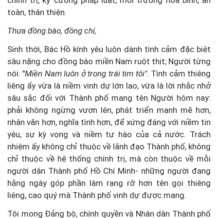
chính trị, kỷ cương pháp luật, môi trường hòa bình, an
toàn, thân thiện.
Thưa
đồng bào, đồng chí,
Sinh thời, Bác Hồ kính yêu luôn dành tình cảm đặc biệt
sâu nặng cho đồng bào miền Nam ruột thịt; Người từng
nói: "
Miền Nam luôn
ở trong trái tim tôi".
Tình cảm thiêng
liêng ấy vừa là niềm vinh dự lớn lao, vừa là lời nhắc nhở
sâu sắc đối với Thành phố mang tên Người hôm nay:
phải không ngừng vươn lên, phát triển mạnh mẽ hơn,
nhân văn hơn, nghĩa tình hơn, để xứng đáng với niềm tin
yêu, sự kỳ vọng và niềm tự hào của cả nước. Trách
nhiệm ấy không chỉ thuộc về lãnh đạo Thành phố, không
chỉ thuộc về hệ thống chính trị, mà còn thuộc về mỗi
người dân Thành phố Hồ Chí Minh- những người đang
hằng ngày góp phần làm rạng rỡ hơn tên gọi thiêng
liêng, cao quý mà Thành phố vinh dự được mang.
Tôi mong Đảng bộ, chính quyền và Nhân dân Thành phố