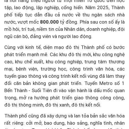
là nơi hàng triệu người từ mọi miền Tổ quốc đến học
tập, lao động, lập nghiệp, cống hiến. Năm 2025, Thành
phố tiếp tục dẫn đầu cả nước về thu ngân sách nhà
nước, vượt mốc
800.000
tỷ đồng. Phía sau con số ấy là
mồ hôi, trí tuệ, niềm tin của Nhân dân, doanh nghiệp, đội
ngũ cán bộ, đảng viên và người lao động.
Cùng với kinh tế, diện mạo đô thị Thành phố có bước
phát triển mạnh mẽ. Các khu đô thị mới, khu công nghệ
cao, khu chế xuất, khu công nghiệp, trung tâm thương
mại, bệnh viện, trường học, công trình văn hóa, các
tuyến giao thông và công trình kết nối vùng đã làm thay
đổi căn bản không gian phát triển. Tuyến Metro số 1
Bến Thành - Suối Tiên đi vào vận hành là dấu mốc quan
trọng, mở ra hướng phát triển giao thông công cộng,
đô thị thông minh, đô thị xanh, đô thị kết nối.
Thành phố cũng đã xây dựng và lan tỏa bản sắc văn hóa
rất riêng: cởi mở, bao dung, hào sảng, nghĩa tình, nhân