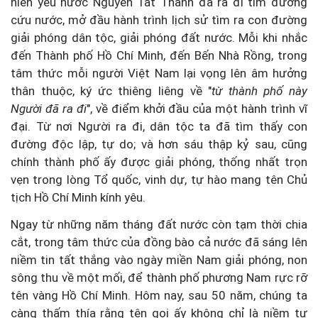
niên yêu nước Nguyễn Tất Thành đã ra đi tìm đường
cứu nước, mở đầu hành trình lịch sử tìm ra con đường
giải phóng dân tộc, giải phóng đất nước. Mỗi khi nhắc
đến Thành phố Hồ Chí Minh, đến Bến Nhà Rồng, trong
tâm thức mỗi người Việt Nam lại vọng lên âm hưởng
thân thuộc, ký ức thiêng liêng về "
từ thành phố này
Người đã ra đi
", về điểm khởi đầu của một hành trình vĩ
đại. Từ nơi Người ra đi, dân tộc ta đã tìm thấy con
đường độc lập, tự do; và hơn sáu thập kỷ sau, cũng
chính thành phố ấy được giải phóng, thống nhất trọn
vẹn trong lòng Tổ quốc, vinh dự, tự hào mang tên Chủ
tịch Hồ Chí Minh kính yêu.
Ngay từ những năm tháng đất nước còn tạm thời chia
cắt, trong tâm thức của đồng bào cả nước đã sáng lên
niềm tin tất thắng vào ngày miền Nam giải phóng, non
sông thu về một mối, để thành phố phương Nam rực rỡ
tên vàng Hồ Chí Minh. Hôm nay, sau 50 năm, chúng ta
càng thấm thía rằng tên gọi ấy không chỉ là niềm tự