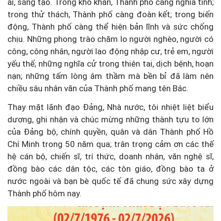
ái, sáng tạo. Trong khó khăn, Thành phố càng nghĩa tình;
trong thử thách, Thành phố càng đoàn kết; trong biến
động, Thành phố càng thể hiện bản lĩnh và sức chống
chịu. Những phong trào chăm lo người nghèo, người có
công, công nhân, người lao động nhập cư, trẻ em, người
yếu thế; những nghĩa cử trong thiên tai, dịch bệnh, hoạn
nạn; những tấm lòng âm thầm mà bền bỉ đã làm nên
chiều sâu nhân văn của Thành phố mang tên Bác.
Thay mặt lãnh đạo Đảng, Nhà nước, tôi nhiệt liệt biểu
dương, ghi nhận và chúc mừng những thành tựu to lớn
của Đảng bộ, chính quyền, quân và dân Thành phố Hồ
Chí Minh trong 50 năm qua; trân trọng cảm ơn các thế
hệ cán bộ, chiến sĩ, trí thức, doanh nhân, văn nghệ sĩ,
đồng bào các dân tộc, các tôn giáo, đồng bào ta ở
nước ngoài và bạn bè quốc tế đã chung sức xây dựng
Thành phố hôm nay.