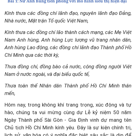
Bài 1: Nữ Anh hùng tiên phong với mô hình siêu thị hiện đại
Kính thưa các đồng chí lãnh đạo, nguyên lãnh đạo Đảng,
Nhà nước, Mặt trận Tổ quốc Việt Nam,
Kính thưa các đồng chí lão thành cách mạng, các Mẹ Việt
Nam Anh hùng, Anh hùng Lực lượng vũ trang nhân dân,
Anh hùng Lao động,
các đồng chí lãnh đạo Thành phố Hồ
Chí Minh qua các thời kỳ
,
Thưa đồng
chí, đồng bào cả nước, cộng đồng người Việt
Nam ở nước ngoài,
và đại biểu quốc tế,
Thưa toàn thể Nhân dân Thành phố Hồ Chí Minh thân
mến,
Hôm nay, trong không khí trang trọng, xúc động và tự
hào, chúng ta vui mừng cùng dự Lễ kỷ niệm 50 năm
Ngày Thành phố Sài Gòn - Gia Định vinh dự mang tên
Chủ tịch Hồ Chí Minh kính yêu. Đây là sự kiện chính trị,
lịch sử, văn hóa có ý nghĩa đặc biệt sâu sắc; là dịp để