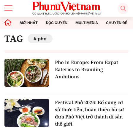
MỚI NHẤT
ĐỘC QUYỀN
MULTIMEDIA
CHUYÊN ĐỀ
TAG
pho
Pho in Europe: From Expat
Eateries to Branding
Ambitions
Festival Phở 2026: Bổ sung cơ
sở thực tiễn, hoàn thiện hồ sơ
đưa Phở Việt trở thành di sản
thế giới