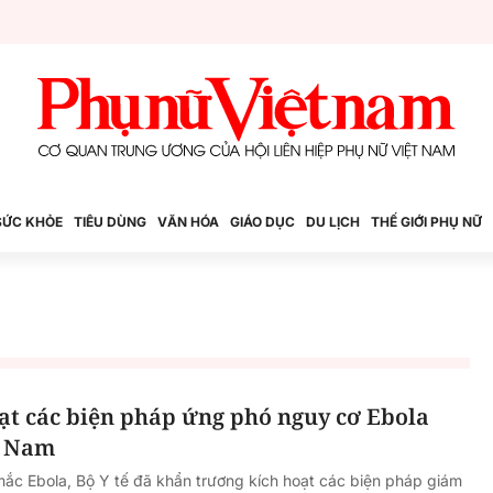
SỨC KHỎE
TIÊU DÙNG
VĂN HÓA
GIÁO DỤC
DU LỊCH
THẾ GIỚI PHỤ NỮ
oạt các biện pháp ứng phó nguy cơ Ebola
t Nam
ắc Ebola, Bộ Y tế đã khẩn trương kích hoạt các biện pháp giám