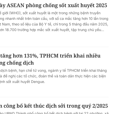
y ASEAN phòng chống sốt xuất huyết 2025
 giới (WHO), sốt xuất huyết là một trong những bệnh truyền
ăng nhanh nhất trên toàn cầu, với số ca mắc tăng hơn 10 lần trong
ệt Nam, theo số liệu của Bộ Y tế, chỉ trong 5 tháng đầu năm 2025,
ơn 18.700 trường hợp mắc sốt xuất huyết, tập trung chủ yếu...
 tăng hơn 131%, TPHCM triển khai nhiều
ng chống dịch
dịch bệnh, hạn chế tử vong, ngành y tế TPHCM triển khai tháng
 đề nghị các tổ chức, đoàn thể và toàn dân thực hiện các biện
nh sốt xuất huyết Dengue.
công bố kết thúc dịch sởi trong quý 2/2025
o UBND Thành phố công bố hết dịch bệnh sởi tại 22 phường, xã