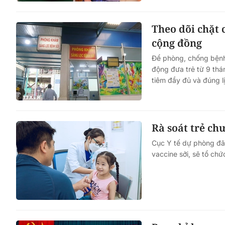
Theo dõi chặt 
cộng đồng
Để phòng, chống bệnh
động đưa trẻ từ 9 thá
tiêm đầy đủ và đúng l
Rà soát trẻ ch
Cục Y tế dự phòng đã 
vaccine sởi, sẽ tổ chứ