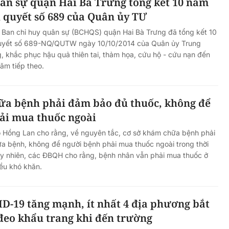
uân sự quận Hai Bà Trưng tổng kết 10 năm
 quyết số 689 của Quân ủy TƯ
i, Ban chỉ huy quân sự (BCHQS) quận Hai Bà Trưng đã tổng kết 10
quyết số 689-NQ/QUTW ngày 10/10/2014 của Quân ủy Trung
 khắc phục hậu quả thiên tai, thảm họa, cứu hộ - cứu nạn đến
m tiếp theo.
ữa bệnh phải đảm bảo đủ thuốc, không để
ải mua thuốc ngoài
o Hồng Lan cho rằng, về nguyên tắc, cơ sở khám chữa bệnh phải
a bệnh, không để người bệnh phải mua thuốc ngoài trong thời
. Tuy nhiên, các ĐBQH cho rằng, bệnh nhân vẫn phải mua thuốc ở
iều khó khăn.
D-19 tăng mạnh, ít nhất 4 địa phương bắt
đeo khẩu trang khi đến trường