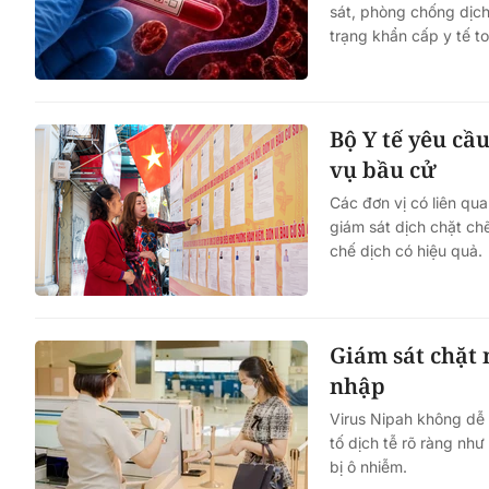
sát, phòng chống dịch
trạng khẩn cấp y tế t
Bộ Y tế yêu cầ
vụ bầu cử
Các đơn vị có liên qu
giám sát dịch chặt ch
chế dịch có hiệu quả.
Giám sát chặt
nhập
Virus Nipah không dễ 
tố dịch tễ rõ ràng nh
bị ô nhiễm.