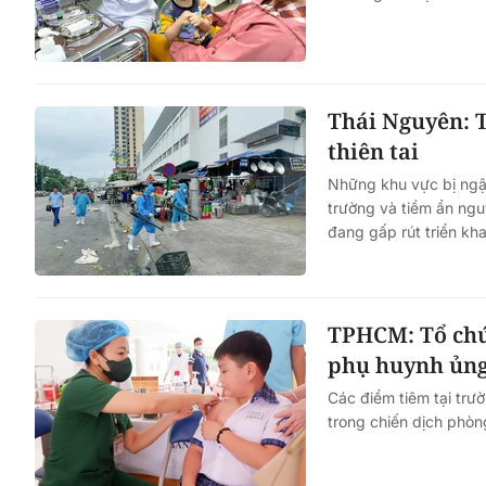
Một cuộc hôn nhân tan v
mảnh đất và bản án vì lẽ
Thái Nguyên: T
bằng
thiên tai
Những khu vực bị ngập 
trường và tiềm ẩn ngu
đang gấp rút triển kh
TPHCM: Tổ chức
phụ huynh ủng
Các điểm tiêm tại trư
trong chiến dịch phòn