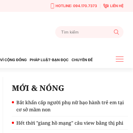
HOTLINE: 094.170.7373
LIÊN HỆ
VÌ CỘNG ĐỒNG
PHÁP LUẬT-BẠN ĐỌC
CHUYÊN ĐỀ
MỚI & NÓNG
Bắt khẩn cấp người phụ nữ bạo hành trẻ em tại
cơ sở mầm non
Hết thời "giang hồ mạng" câu view bằng thị phi