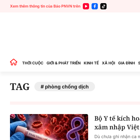
Xem thêm thông tin của Báo PNVN trên
THỜI CUỘC
GIỚI & PHÁT TRIỂN
KINH TẾ
XÃ HỘI
GIA ĐÌNH
TAG
phòng chống dịch
Bộ Y tế kích h
xâm nhập Việ
Dù chưa ghi nhận ca m