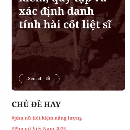
xác định danh
tính hài cốt liệt sĩ
Xem chi tiết
CHỦ ĐỀ HAY
#phụ nữ tiết kiệm năng lượng
#Phụ nữ Việt Nam 2025