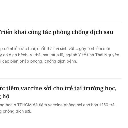
Hà Nội thu hút bác sĩ về trạm y
ỡ, 3
tế, tạo điều kiện để người dân
 công
tiếp cận các dịch vụ y tế kỹ thuậ
riển khai công tác phòng chống dịch sau
cao
có nhiều rác thải, chất thải, vi sinh vật… gây ô nhiễm môi
y cơ dịch bệnh. Vì thế, sau mưa lũ, ngành Y tế tỉnh Thái Nguyên
ai các biện pháp phòng, chống dịch bệnh.
 tiêm vaccine sởi cho trẻ tại trường học,
 hộ
ờng học ở TPHCM đã tiêm vaccine phòng sởi cho hơn 1.150 trẻ
g chống dịch sởi.