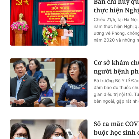
Ban chỉ huy q
thực hiện Nghị
Chiều 21/5, tại Hà Nộ
năm thực hiện Nghị 
ương về Phòng, chống,
năm 2020 và những nă
Cơ sở khám ch
người bệnh ph
Bộ trưởng Bộ Y tế Đà
đảm bảo đủ thuốc chữ
gian điều trị nội trú
bên ngoài, gặp rất nh
Số ca mắc COVI
buộc học sinh 