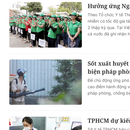
Hưởng ứng Ngà
Theo Tổ chức Y tế Thế
nhiễm có tốc độ gia t
2 thập kỷ qua. Tại Vi
cả nước đã ghi nhận h
Sốt xuất huyết
biện pháp phò
Để chủ động ứng phó 
cao điểm hành động và
pháp phòng, chống bệ
TPHCM dự kiến 
Sở Y tế TPHCM báo cá