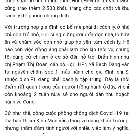
chục suất ăn nhẹ mang theo, Hội LHPN thị xã Kinh Môn
cũng trao thêm 2.500 khẩu trang cho các chốt và khu
cách ly để phòng chống dịch.
Với trường hợp gia đình có bố mẹ phải đi cách ly, ở nhà
chỉ còn trẻ nhỏ, Hội cũng cử người đến dọn nhà, lo bữa
ăn và chăm sóc con nhỏ giúp họ yên tâm cách ly. Hộ
nào còn việc đồng áng phải làm cho kịp thời vụ, chúng
tôi cũng cử chị em ở cơ sở đến hỗ trợ. Điển hình như
chị Phạm Thị Đoan, cán bộ Hội LHPN xã Bạch Đằng vẫn
tự nguyện chăm sóc 1 mẫu hành cho gia đình chị S.
thuộc diện F1 đang phải cách ly tập trung. Đây là thời
điểm rất quan trọng của người trồng hành ở đây, vì chỉ
còn khoảng 2 tuần nữa sẽ cho người dân thu hoạch
hành vụ đông.
Cứ như thế, công cuộc phòng chống dịch Covid -19 tại
địa bàn thị xã Kinh Môn vẫn đang vô cùng khẩn trương,
nhưng thấm đẫm tình người với nhiều việc làm ý nghĩa,