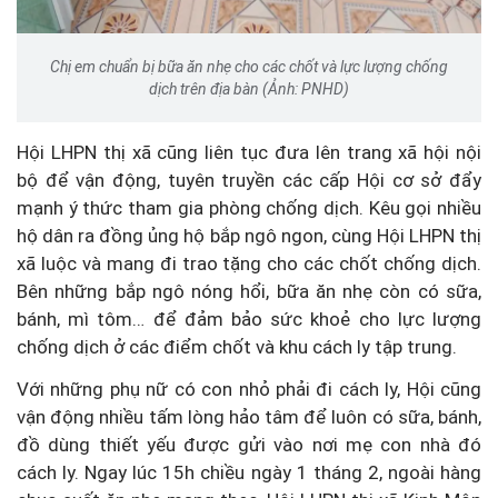
Chị em chuẩn bị bữa ăn nhẹ cho các chốt và lực lượng chống
dịch trên địa bàn (Ảnh: PNHD)
Hội LHPN thị xã cũng liên tục đưa lên trang xã hội nội
bộ để vận động, tuyên truyền các cấp Hội cơ sở đẩy
mạnh ý thức tham gia phòng chống dịch. Kêu gọi nhiều
hộ dân ra đồng ủng hộ bắp ngô ngon, cùng Hội LHPN thị
xã luộc và mang đi trao tặng cho các chốt chống dịch.
Bên những bắp ngô nóng hổi, bữa ăn nhẹ còn có sữa,
bánh, mì tôm… để đảm bảo sức khoẻ cho lực lượng
chống dịch ở các điểm chốt và khu cách ly tập trung.
Với những phụ nữ có con nhỏ phải đi cách ly, Hội cũng
vận động nhiều tấm lòng hảo tâm để luôn có sữa, bánh,
đồ dùng thiết yếu được gửi vào nơi mẹ con nhà đó
cách ly. Ngay lúc 15h chiều ngày 1 tháng 2, ngoài hàng