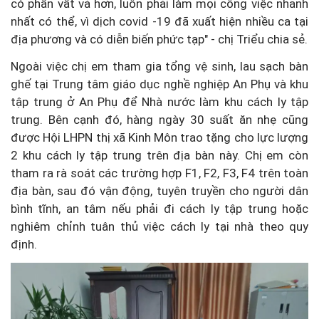
có phần vất vả hơn, luôn phải làm mọi công việc nhanh
nhất có thể, vì dịch covid -19 đã xuất hiện nhiều ca tại
địa phương và có diễn biến phức tạp" - chị Triểu chia sẻ.
Ngoài việc chị em tham gia tổng vệ sinh, lau sạch bàn
ghế tại Trung tâm giáo dục nghề nghiệp An Phụ và khu
tập trung ở An Phụ để Nhà nước làm khu cách ly tập
trung. Bên cạnh đó, hàng ngày 30 suất ăn nhẹ cũng
được Hội LHPN thị xã Kinh Môn trao tặng cho lực lượng
2 khu cách ly tập trung trên địa bàn này. Chị em còn
tham ra rà soát các trường hợp F1, F2, F3, F4 trên toàn
địa bàn, sau đó vận động, tuyên truyền cho người dân
bình tĩnh, an tâm nếu phải đi cách ly tập trung hoặc
nghiêm chỉnh tuân thủ việc cách ly tại nhà theo quy
định.