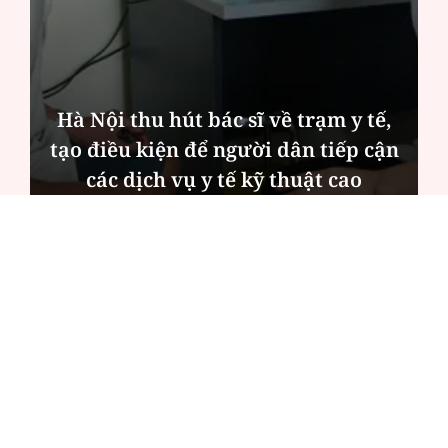
Hà Nội thu hút bác sĩ về trạm y tế,
tạo điều kiện để người dân tiếp cận
các dịch vụ y tế kỹ thuật cao
ĐỌC NHIỀU
Công an Hà Nội xử lý loạt quán game hoạt
động xuyên đêm
Ngân hàng trở lại "ngôi vương" phát hành
trái phiếu: Báo hiệu cuộc đua vốn mới