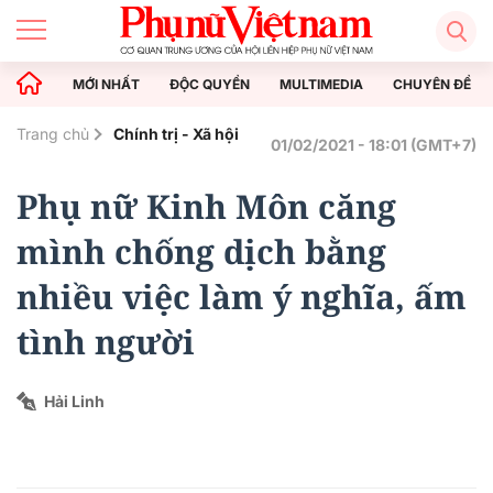
MỚI NHẤT
ĐỘC QUYỀN
MULTIMEDIA
CHUYÊN ĐỀ
Trang chủ
Chính trị - Xã hội
01/02/2021 - 18:01 (GMT+7)
Phụ nữ Kinh Môn căng
mình chống dịch bằng
nhiều việc làm ý nghĩa, ấm
tình người
Hải Linh