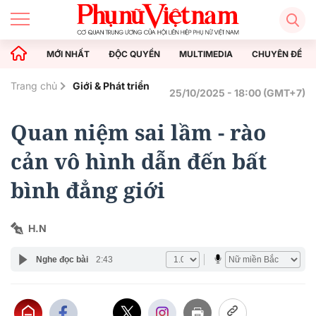
MỚI NHẤT
ĐỘC QUYỀN
MULTIMEDIA
CHUYÊN ĐỀ
Trang chủ
Giới & Phát triển
25/10/2025 - 18:00 (GMT+7)
Quan niệm sai lầm - rào
cản vô hình dẫn đến bất
bình đẳng giới
H.N
Nghe đọc bài
2:43