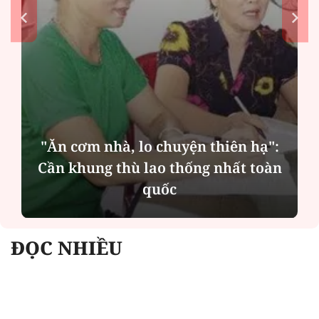
"Ăn cơm nhà, lo chuyện thiên hạ":
Cần khung thù lao thống nhất toàn
quốc
ĐỌC NHIỀU
Công an Hà Nội xử lý loạt quán game hoạt
động xuyên đêm