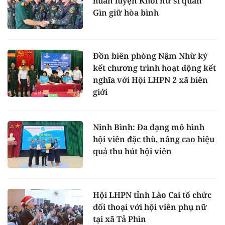
huấn luyện Khối nữ sĩ quan
Gìn giữ hòa bình
Đồn biên phòng Nậm Nhừ ký
kết chương trình hoạt động kết
nghĩa với Hội LHPN 2 xã biên
giới
Ninh Bình: Đa dạng mô hình
hội viên đặc thù, nâng cao hiệu
quả thu hút hội viên
Hội LHPN tỉnh Lào Cai tổ chức
đối thoại với hội viên phụ nữ
tại xã Tả Phìn