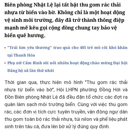
Biên phòng Nhật Lệ lại tất bật thu gom rác thải
nhựa từ biển vào bờ. Không chỉ là một hoạt động
vệ sinh môi trường, đây đã trở thành thông điệp
mạnh mẽ kêu gọi cộng đồng chung tay bảo vệ
biển quê hương.
"Trái tim yêu thương" trao quà cho 405 trẻ mồ côi khó khăn
tại Thanh Hóa
Phụ nữ Cẩm Bình sôi nổi nhiều hoạt động chào mừng Đại hội
Đảng bộ xã lần thứ nhất
Thời gian qua, thực hiện mô hình "Thu gom rác thải
nhựa từ biển vào bờ", Hội LHPN phường Đồng Hới và
Đồn Biên phòng Nhật Lệ đã đều đặn tổ chức các đợt ra
quân làm sạch môi trường biển. Cùng với việc thu gom
rác, các đơn vị tích cực tuyên truyền, vận động ngư dân
thu gom toàn bộ rác thải nhựa, túi nilon và phế liệu phát
sinh trên tàu cá, đưa lên bờ xử lý đúng quy định.