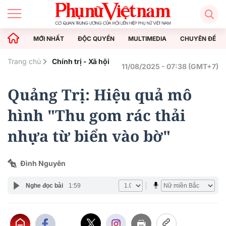
MỚI NHẤT
ĐỘC QUYỀN
MULTIMEDIA
CHUYÊN ĐỀ
Trang chủ
Chính trị - Xã hội
11/08/2025 - 07:38 (GMT+7)
Quảng Trị: Hiệu quả mô
hình "Thu gom rác thải
nhựa từ biển vào bờ"
Đình Nguyên
Nghe đọc bài
1:59