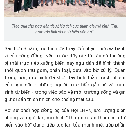
Trao quà cho ngư dân tiêu biểu tích cực tham gia mô hình “Thu
gom rác thải nhựa từ biển vào bờ”.
Sau hơn 3 năm, mô hình đã thay đổi nhận thức và hành
vi của cộng đồng. Nếu trước đây rác từ tàu cá thường
bị thải trực tiếp xuống biển, nay ngư dân đã hình thành
thói quen thu gom, phân loại, đưa vào bờ xử lý. Quan
trọng hơn, mô hình đã khơi dậy tinh thần trách nhiệm
của ngư dân - những người trực tiếp gắn bó và mưu
sinh từ biển - trong việc bảo vệ môi trường sống và gìn
giữ di sản thiên nhiên cho thế hệ mai sau.
Với sự phối hợp đồng bộ của Hội LHPN, lực lượng biên
phòng và ngư dân, mô hình "Thu gom rác thải nhựa từ
biển vào bờ" đang tiếp tục lan tỏa mạnh mẽ, góp phần