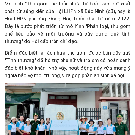
Mô hình "Thu gom rác thải nhựa từ biển vào bờ" xuất
phát từ sáng kiến của Hội LHPN xã Bảo Ninh (cũ), nay là
Hội LHPN phường Đồng Hới, triển khai từ năm 2022.
Đây là bước phát triển từ mô hình "Phân loại, thu gom
phế liệu bảo vệ môi trường và xây dựng quỹ tình
thương" do Hội cấp trên chỉ đạo.
Điểm đặc biệt là rác nhựa thu gom được bán gây quỹ
"Tình thương" để hỗ trợ phụ nữ và trẻ em có hoàn cảnh
đặc biệt khó khăn. Nhờ vậy, hoạt động này vừa mang ý
nghĩa bảo vệ môi trường, vừa góp phần an sinh xã hội.