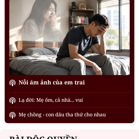
Nỗi ám ảnh của em trai
Lạ đời: Mẹ ốm, cả nhà... vui
Mẹ chồng - con dâu tha thứ cho nhau