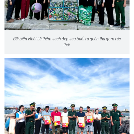
Bãi biển Nhật Lệ thêm sạch đẹp sau buổi ra quân thu gom rác
thải.