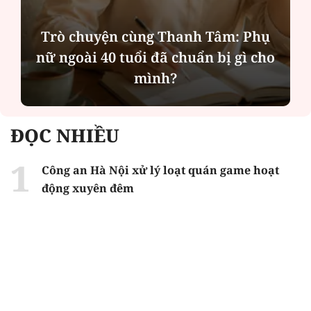
Trò chuyện cùng Thanh Tâm: Phụ
nữ ngoài 40 tuổi đã chuẩn bị gì cho
mình?
ĐỌC NHIỀU
Công an Hà Nội xử lý loạt quán game hoạt
động xuyên đêm
Ngân hàng trở lại "ngôi vương" phát hành
trái phiếu: Báo hiệu cuộc đua vốn mới
Về Lấp Vò khám phá điểm sáng mới của du