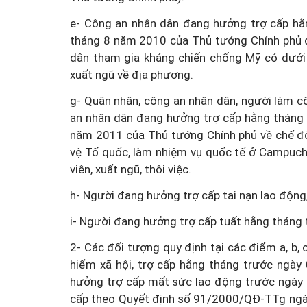
e- Công an nhân dân đang hưởng trợ cấp h
tháng 8 năm 2010 của Thủ tướng Chính phủ qu
dân tham gia kháng chiến chống Mỹ có dưới 
xuất ngũ về địa phương.
Một cuộc hôn nhân tan v
g- Quân nhân, công an nhân dân, người làm c
mảnh đất và bản án vì lẽ
an nhân dân đang hưởng trợ cấp hằng tháng
bằng
năm 2011 của Thủ tướng Chính phủ về chế độ,
vệ Tổ quốc, làm nhiệm vụ quốc tế ở Campuch
viên, xuất ngũ, thôi việc.
h- Người đang hưởng trợ cấp tai nạn lao động
i- Người đang hưởng trợ cấp tuất hằng tháng
2- Các đối tượng quy định tại các điểm a, b, c
hiểm xã hội, trợ cấp hằng tháng trước ngà
hưởng trợ cấp mất sức lao động trước ngày 
cấp theo Quyết định số 91/2000/QĐ-TTg ngày