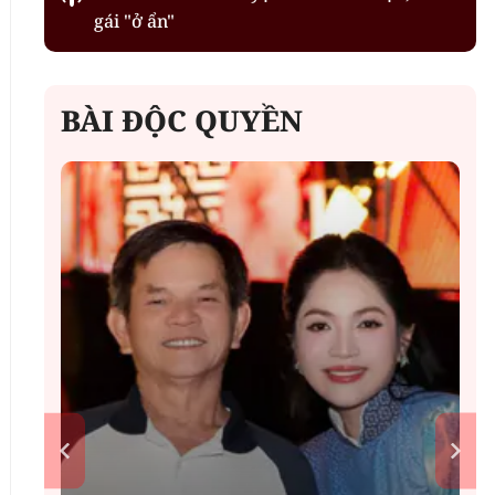
gái "ở ẩn"
BÀI ĐỘC QUYỀN