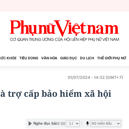
SỨC KHỎE
TIÊU DÙNG
VĂN HÓA
GIÁO DỤC
DU LỊCH
THẾ GIỚI PHỤ NỮ
01/07/2024 - 14:32 (GMT+7)
 trợ cấp bảo hiểm xã hội
6:50
Nghe đọc bài