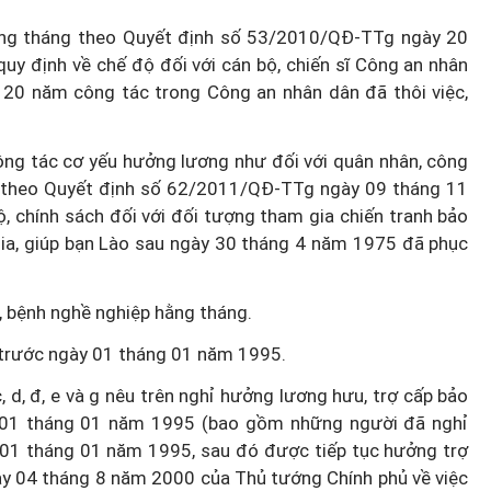
ằng tháng theo Quyết định số 53/2010/QĐ-TTg ngày 20
y định về chế độ đối với cán bộ, chiến sĩ Công an nhân
20 năm công tác trong Công an nhân dân đã thôi việc,
Hà Nội thu hút bác sĩ về trạm y
ỡ, 3
tế, tạo điều kiện để người dân
ông tác cơ yếu hưởng lương như đối với quân nhân, công
 công
tiếp cận các dịch vụ y tế kỹ thuậ
 theo Quyết định số 62/2011/QĐ-TTg ngày 09 tháng 11
cao
 chính sách đối với đối tượng tham gia chiến tranh bảo
ia, giúp bạn Lào sau ngày 30 tháng 4 năm 1975 đã phục
, bệnh nghề nghiệp hằng tháng.
 trước ngày 01 tháng 01 năm 1995.
, d, đ, e và g nêu trên nghỉ hưởng lương hưu, trợ cấp bảo
y 01 tháng 01 năm 1995 (bao gồm những người đã nghỉ
01 tháng 01 năm 1995, sau đó được tiếp tục hưởng trợ
 04 tháng 8 năm 2000 của Thủ tướng Chính phủ về việc