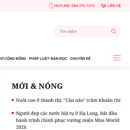
HOTLINE: 094.170.7373
LIÊN HỆ
VÌ CỘNG ĐỒNG
PHÁP LUẬT-BẠN ĐỌC
CHUYÊN ĐỀ
MỚI & NÓNG
Nuôi con ở thành thị: "Cân não" trăm khoản chi
Người đẹp các nước hội tụ ở Hạ Long, bắt đầu
hành trình chinh phục vương miện Miss World
2026