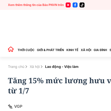
Xem thêm thông tin của Báo PNVN trên
THỜI CUỘC
GIỚI & PHÁT TRIỂN
KINH TẾ
XÃ HỘI
GIA ĐÌNH
Trang chủ
Xã hội
Lao động - Việc làm
Tăng 15% mức lương hưu và
từ 1/7
VGP