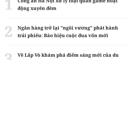
Công an Hà Nội xử lý loạt quán game hoạt
động xuyên đêm
Ngân hàng trở lại "ngôi vương" phát hành
trái phiếu: Báo hiệu cuộc đua vốn mới
Về Lấp Vò khám phá điểm sáng mới của du
lịch cộng đồng
Từ 4/8, chính thức lọc ảo xét tuyển đại học
2026
Gian lận thi ở Tuyên Quang: Bộ GD-ĐT công
bố phương án xử lý vào sáng 5/8