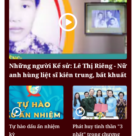
Những người Kể sử: Lê Thị Riêng - Nữ
anh hùng liệt sĩ kiên trung, bất khuất
Tự hào dấu ấn nhiệm
Phát huy tinh thần "3
kỳ
nhất" trong chương