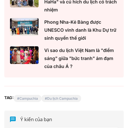
HaHa" và cú hích du lịch có trách
nhiệm
Phong Nha-Kẻ Bàng được
UNESCO vinh danh là Khu Dự trữ
sinh quyển thế giới
Vì sao du lịch Việt Nam là "điểm
sáng" giữa "bức tranh" ảm đạm
của châu Á ?
TAG:
Campuchia
Du lịch Campuchia
Ý kiến của bạn