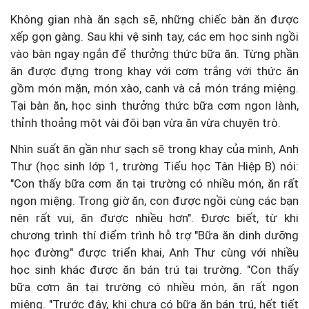
Không gian nhà ăn sạch sẽ, những chiếc bàn ăn được
xếp gọn gàng. Sau khi vệ sinh tay, các em học sinh ngồi
vào bàn ngay ngắn để thưởng thức bữa ăn. Từng phần
ăn được đựng trong khay với cơm trắng với thức ăn
gồm món mặn, món xào, canh và cả món tráng miệng.
Tại bàn ăn, học sinh thưởng thức bữa cơm ngon lành,
thỉnh thoảng một vài đôi bạn vừa ăn vừa chuyện trò.
Nhìn suất ăn gần như sạch sẽ trong khay của mình, Anh
Thư (học sinh lớp 1, trường Tiểu học Tân Hiệp B) nói:
"Con thấy bữa cơm ăn tại trường có nhiều món, ăn rất
ngon miệng. Trong giờ ăn, con được ngồi cùng các bạn
nên rất vui, ăn được nhiều hơn". Được biết, từ khi
chương trình thí điểm trình hỗ trợ "Bữa ăn dinh dưỡng
học đường" được triển khai, Anh Thư cùng với nhiều
học sinh khác được ăn bán trú tại trường. "Con thấy
bữa cơm ăn tại trường có nhiều món, ăn rất ngon
miệng. "Trước đây, khi chưa có bữa ăn bán trú, hết tiết