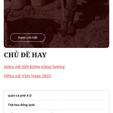
Xem chi tiết
CHỦ ĐỀ HAY
#phụ nữ tiết kiệm năng lượng
#Phụ nữ Việt Nam 2025
quán cà phê 4.0
Thịt heo đông lạnh