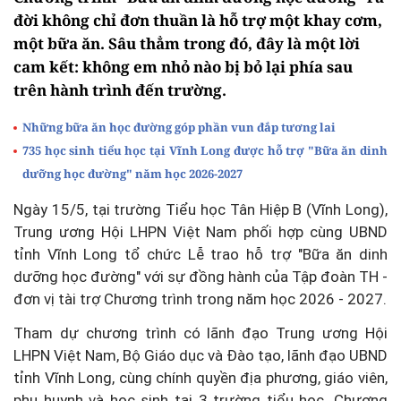
đời không chỉ đơn thuần là hỗ trợ một khay cơm,
một bữa ăn. Sâu thẳm trong đó, đây là một lời
cam kết: không em nhỏ nào bị bỏ lại phía sau
trên hành trình đến trường.
Những bữa ăn học đường góp phần vun đắp tương lai
735 học sinh tiểu học tại Vĩnh Long được hỗ trợ "Bữa ăn dinh
dưỡng học đường" năm học 2026-2027
Ngày 15/5, tại trường Tiểu học Tân Hiệp B (Vĩnh Long),
Trung ương Hội LHPN Việt Nam phối hợp cùng UBND
tỉnh Vĩnh Long tổ chức Lễ trao hỗ trợ "Bữa ăn dinh
dưỡng học đường" với sự đồng hành của Tập đoàn TH -
đơn vị tài trợ Chương trình trong năm học 2026 - 2027.
Tham dự chương trình có lãnh đạo Trung ương Hội
LHPN Việt Nam, Bộ Giáo dục và Đào tạo, lãnh đạo UBND
tỉnh Vĩnh Long, cùng chính quyền địa phương, giáo viên,
phụ huynh và học sinh tại 3 trường tiểu học. Chương