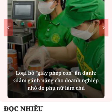
h:
Trò chuyện cùng Thanh Tâm: Phụ
ệp
nữ ngoài 40 tuổi đã chuẩn bị gì cho
mình?
ĐỌC NHIỀU