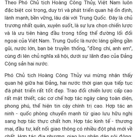
Theo Phó Chủ tịch Hoàng Công Thủy, Việt Nam luôn
đặc biệt coi trọng, duy trì và phát triển quan hệ ổn định,
lành mạnh, bền vững, lâu dài với Trung Quốc. Đây là chủ
trương nhất quán, xuyên suốt, là sự lựa chọn chiến lược
và là ưu tiên hàng đầu trong tổng thể đường lối đối
ngoại của Việt Nam. Trung Quốc là nước láng giềng gần
gũi, nước lớn, bạn bè truyền thống, “đồng chí, anh em”,
cùng đi lên chủ nghĩa xã hội, dưới sự lãnh đạo của Đảng
Cộng sản hai nước.
Phó Chủ tịch Hoàng Công Thủy vui mừng nhận thấy
quan hệ giữa hai Đảng, hai nước thời gian qua tiếp tục
đà phát triển rất tốt đẹp. Trao đổi chiến lược cấp cao
rất mật thiết; các cơ chế hợp tác ngày càng toàn diện,
phong phú, thể hiện tin cậy chính trị cao. Hợp tác an
ninh - quốc phòng chuyển mạnh từ giao lưu hữu nghị
sang hợp tác thực chất hơn. Hợp tác kinh tế - thương
mại, đầu tư, kết nối giao thông có nhiều đột phá mới về
chất. Hợp tác địa phương, giao lưu nhân dân sôi động.