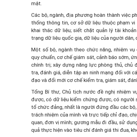
mật.
Các bộ, ngành, địa phương hoàn thành việc phâ
thống thông tin, cơ sở dữ liệu thuộc phạm vi q
khai thác dữ liệu; siết chặt quản lý tài khoả
trạng dữ liệu quốc gia, dữ liệu của người dân, 
Một số bộ, ngành theo chức năng, nhiệm vụ 
quy chuẩn, cơ chế giám sát, cảnh báo sớm, ứn
chính trị; xây dựng năng lực phòng thủ, ch
tra, đánh giá, diễn tập an ninh mạng đối với 
đạo và đổi mới cơ chế kiểm tra, giám sát, đán
Tổng Bí thư, Chủ tịch nước đề nghị nhiệm v
được, có dữ liệu kiểm chứng được, có người s
tổ chức đảng, nhất là người đứng đầu các bộ, 
trách nhiệm của mình và trực tiếp chỉ đạo, ch
quan, đơn vị mình; gương mẫu đi đầu, sử dụng
quả thực hiện vào tiêu chí đánh giá thi đua, k