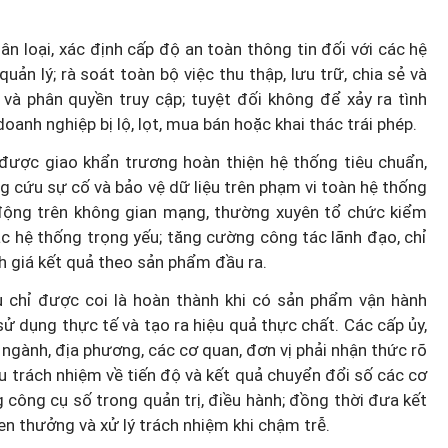
n loại, xác định cấp độ an toàn thông tin đối với các hệ
uản lý; rà soát toàn bộ việc thu thập, lưu trữ, chia sẻ và
n và phân quyền truy cập; tuyệt đối không để xảy ra tình
doanh nghiệp bị lộ, lọt, mua bán hoặc khai thác trái phép.
được giao khẩn trương hoàn thiện hệ thống tiêu chuẩn,
g cứu sự cố và bảo vệ dữ liệu trên phạm vi toàn hệ thống
ủ động trên không gian mạng, thường xuyên tổ chức kiểm
các hệ thống trọng yếu; tăng cường công tác lãnh đạo, chỉ
h giá kết quả theo sản phẩm đầu ra.
ụ chỉ được coi là hoàn thành khi có sản phẩm vận hành
ử dụng thực tế và tạo ra hiệu quả thực chất. Các cấp ủy,
ngành, địa phương, các cơ quan, đơn vị phải nhận thức rõ
ịu trách nhiệm về tiến độ và kết quả chuyển đổi số các cơ
 công cụ số trong quản trị, điều hành; đồng thời đưa kết
hen thưởng và xử lý trách nhiệm khi chậm trễ.