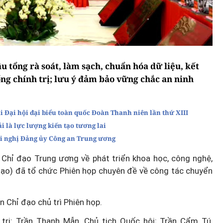
u tổng rà soát, làm sạch, chuẩn hóa dữ liệu, kết
ống chính trị; lưu ý đảm bảo vững chắc an ninh
i Đại hội đại biểu toàn quốc Đoàn Thanh niên lần thứ XIII
 là lực lượng kiến tạo tương lai
Hội nghị Đảng ủy Công an Trung ương
 Chỉ đạo Trung ương về phát triển khoa học, công nghệ,
đạo) đã tổ chức Phiên họp chuyên đề về công tác chuyển
 Chỉ đạo chủ trì Phiên họp.
trị: Trần Thanh Mẫn, Chủ tịch Quốc hội; Trần Cẩm Tú,