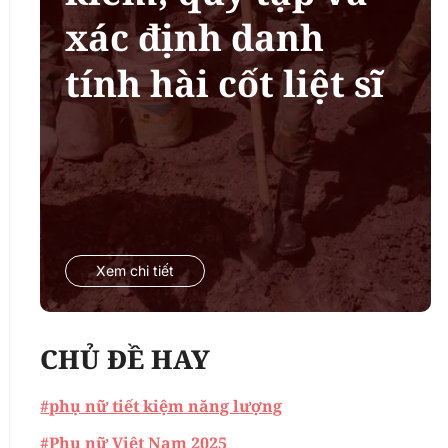
xác định danh
tính hài cốt liệt sĩ
Xem chi tiết
CHỦ ĐỀ HAY
#phụ nữ tiết kiệm năng lượng
#Phụ nữ Việt Nam 2025