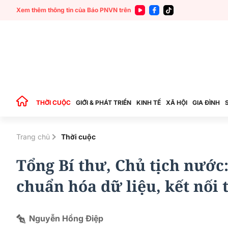
Xem thêm thông tin của Báo PNVN trên
THỜI CUỘC
GIỚI & PHÁT TRIỂN
KINH TẾ
XÃ HỘI
GIA ĐÌNH
Trang chủ
Thời cuộc
Tổng Bí thư, Chủ tịch nước:
chuẩn hóa dữ liệu, kết nối 
Nguyễn Hồng Điệp