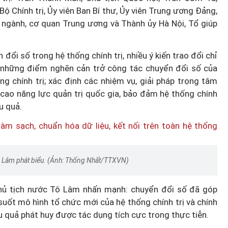
ộ Chính trị, Ủy viên Ban Bí thư, Ủy viên Trung ương Đảng,
, ngành, cơ quan Trung ương và Thành ủy Hà Nội, Tổ giúp
ổi số trong hệ thống chính trị, nhiều ý kiến trao đổi chỉ
 những điểm nghẽn cản trở công tác chuyển đổi số của
g chính trị; xác định các nhiệm vụ, giải pháp trọng tâm
cao năng lực quản trị quốc gia, bảo đảm hệ thống chính
u quả.
Tô Lâm phát biểu. (Ảnh: Thống Nhất/TTXVN)
 Chủ tịch nước Tô Lâm nhấn mạnh: chuyển đổi số đã góp
uốt mô hình tổ chức mới của hệ thống chính trị và chính
u quả phát huy được tác dụng tích cực trong thực tiễn.