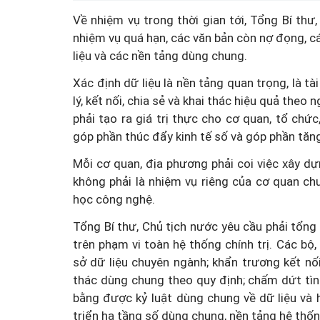
Về nhiệm vụ trong thời gian tới, Tổng Bí th
Hà Nội thu hút bác sĩ về 
nhiệm vụ quá hạn, các văn bản còn nợ đọng, 
 tan vỡ, 3
tế, tạo điều kiện để ngư
liệu và các nền tảng dùng chung.
 vì lẽ công
tiếp cận các dịch vụ y tế k
Xác định dữ liệu là nền tảng quan trọng, là tà
cao
lý, kết nối, chia sẻ và khai thác hiệu quả theo
phải tạo ra giá trị thực cho cơ quan, tổ chức
góp phần thúc đẩy kinh tế số và góp phần tăng
Mỗi cơ quan, địa phương phải coi việc xây dựn
không phải là nhiệm vụ riêng của cơ quan ch
học công nghệ.
Tổng Bí thư, Chủ tịch nước yêu cầu phải tổng r
trên phạm vi toàn hệ thống chính trị. Các bộ
sở dữ liệu chuyên ngành; khẩn trương kết nối
thác dùng chung theo quy định; chấm dứt tình
bằng được kỷ luật dùng chung về dữ liệu và h
triển hạ tầng số dùng chung, nền tảng hệ th