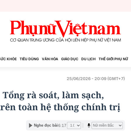
SỨC KHỎE
TIÊU DÙNG
VĂN HÓA
GIÁO DỤC
DU LỊCH
THẾ GIỚI PHỤ NỮ
25/06/2026 - 20:09 (GMT+7)
 Tổng rà soát, làm sạch,
trên toàn hệ thống chính trị
6:17
Nghe đọc bài