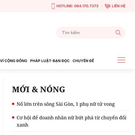
HOTLINE: 094.170.7373
LIÊN HỆ
VÌ CỘNG ĐỒNG
PHÁP LUẬT-BẠN ĐỌC
CHUYÊN ĐỀ
MỚI & NÓNG
Nổ lớn trên sông Sài Gòn, 1 phụ nữ tử vong
Cơ hội để doanh nhân nữ bứt phá từ chuyển đổi
xanh