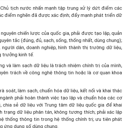
ư, Chủ tịch nước nhấn mạnh tập trung xử lý dứt điểm các
trạm y
các điểm nghẽn đã được xác định; đẩy mạnh phát triển dữ
ời dân
Diễn đàn tháng 8: Ca sĩ Duyên
ỹ thuật
Quỳnh càng trân trọng thời gia
i nguyên chiến lược của quốc gia, phải được tạo lập, quản
bên cha sau biến cố của gia đìn
 nguyên tắc (đúng, đủ, sạch, sống, thống nhất, dùng chung);
, người dân, doanh nghiệp, hình thành thị trường dữ liệu,
 trưởng kinh tế.
g và làm sạch dữ liệu là trách nhiệm chính trị của mình,
uyên trách về công nghệ thông tin hoặc là cơ quan khoa
à soát, làm sạch, chuẩn hóa dữ liệu, kết nối và khai thác
, ngành phải hoàn thành việc tạo lập và chuẩn hóa các cơ
, chia sẻ dữ liệu với Trung tâm dữ liệu quốc gia để khai
 trạng dữ liệu phân tán, không tương thích; phải xác lập
ệ thống thông tin trong hệ thống chính trị; ưu tiên phát
ống ứng dụng số dùng chung.