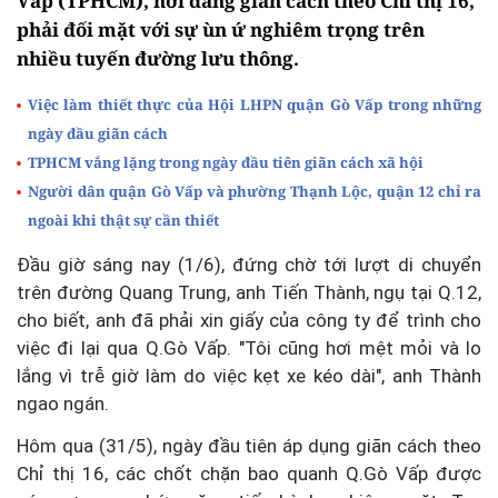
Vấp (TPHCM), nơi đang giãn cách theo Chỉ thị 16,
phải đối mặt với sự ùn ứ nghiêm trọng trên
nhiều tuyến đường lưu thông.
Việc làm thiết thực của Hội LHPN quận Gò Vấp trong những
ngày đầu giãn cách
TPHCM vắng lặng trong ngày đầu tiên giãn cách xã hội
Người dân quận Gò Vấp và phường Thạnh Lộc, quận 12 chỉ ra
ngoài khi thật sự cần thiết
Đầu giờ sáng nay (1/6), đứng chờ tới lượt di chuyển
trên đường Quang Trung, anh Tiến Thành, ngụ tại Q.12,
cho biết, anh đã phải xin giấy của công ty để trình cho
việc đi lại qua Q.Gò Vấp. "Tôi cũng hơi mệt mỏi và lo
lắng vì trễ giờ làm do việc kẹt xe kéo dài", anh Thành
ngao ngán.
Hôm qua (31/5), ngày đầu tiên áp dụng giãn cách theo
Chỉ thị 16, các chốt chặn bao quanh Q.Gò Vấp được