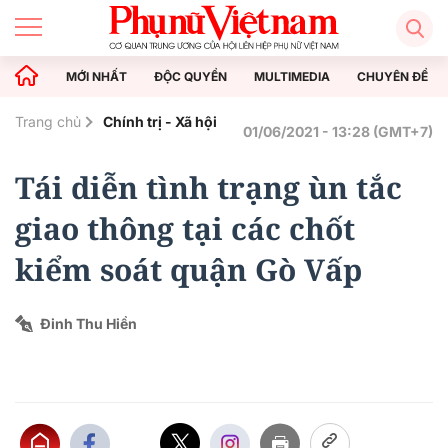
MỚI NHẤT
ĐỘC QUYỀN
MULTIMEDIA
CHUYÊN ĐỀ
Trang chủ
Chính trị - Xã hội
01/06/2021 - 13:28 (GMT+7)
Tái diễn tình trạng ùn tắc
giao thông tại các chốt
kiểm soát quận Gò Vấp
Đinh Thu Hiền