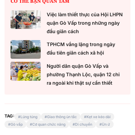
CÓ THỂ BẠN QUAN TÂM
Việc làm thiết thực của Hội LHPN
quận Gò Vấp trong những ngày
đầu giãn cách
TPHCM vắng lặng trong ngày
đầu tiên giãn cách xã hội
Người dân quận Gò Vấp và
phường Thạnh Lộc, quận 12 chỉ
ra ngoài khi thật sự cần thiết
TAG:
Lúng túng
Giao thông ùn tắc
Kẹt xe kéo dài
Gò vấp
Cơ quan chức năng
Di chuyển
Ùn ứ