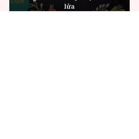
lửa
ĐỌC NHIỀU
Công an Hà Nội xử lý loạt quán game hoạt
động xuyên đêm
Ngân hàng trở lại "ngôi vương" phát hành
trái phiếu: Báo hiệu cuộc đua vốn mới
Về Lấp Vò khám phá điểm sáng mới của du
lịch cộng đồng
Từ 4/8, chính thức lọc ảo xét tuyển đại học