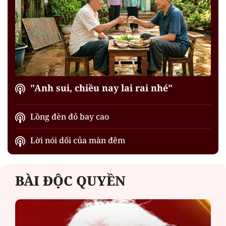
"Anh sui, chiều nay lai rai nhé"
Lồng đèn đỏ bay cao
Lời nói dối của màn đêm
BÀI ĐỘC QUYỀN