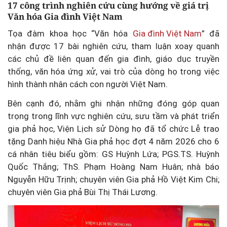
17 công trình nghiên cứu cùng hướng về giá trị
Văn hóa Gia đình Việt Nam
Tọa đàm khoa học “Văn hóa
Gia đình Việt Nam
” đã
nhận được 17 bài nghiên cứu, tham luận xoay quanh
các chủ đề liên quan đến gia đình, giáo dục truyền
thống, văn hóa ứng xử, vai trò của dòng họ trong việc
hình thành nhân cách con người Việt Nam.
Bên cạnh đó, nhằm ghi nhận những đóng góp quan
trọng trong lĩnh vực nghiên cứu, sưu tầm và phát triển
gia phả học, Viện Lịch sử Dòng họ đã tổ chức Lễ trao
tặng Danh hiệu Nhà Gia phả học đợt 4 năm 2026 cho 6
cá nhân tiêu biểu gồm: GS Huỳnh Lứa; PGS.TS. Huỳnh
Quốc Thắng; ThS. Phạm Hoàng Nam Huân; nhà báo
Nguyễn Hữu Trịnh; chuyên viên Gia phả Hồ Việt Kim Chi;
chuyên viên Gia phả Bùi Thị Thái Lương.