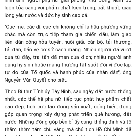
luôn tỏa sáng với phẩm chất kiên trung, bất khuất, giàu
lòng yêu nước và đức hy sinh cao cả.
"Các mẹ, các dì, các chị không chỉ là hậu phương vững
chắc mà còn trực tiếp tham gia chiến đấu, làm giao
liên, dân công hỏa tuyến, nuôi giấu cán bộ, tải thương,
tải đạn, bảo vệ cơ sở cách mạng. Nhiều người đã vượt
qua tù đày, tra tấn dã man của địch; nhiều người anh
dũng hy sinh hoặc mang thương tật suốt đời vì độc lập,
tự do của Tổ quốc và hạnh phúc của nhân dân", ông
Nguyễn Văn Quyết cho biết.
Theo Bí thư Tỉnh ủy Tây Ninh, sau ngày đất nước thống
nhất, các thế hệ phụ nữ tiếp tục phát huy phẩm chất
cao đẹp, tích cực lao động sản xuất, cống hiến, đóng
góp quan trọng xây dựng phát triển quê hương, đất
nước. Những đóng góp bền bỉ ấy càng khẳng định và tô
thắm thêm tám chữ vàng mà chủ tịch Hồ Chí Minh đã