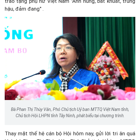
trao tặng phụ nữ Việt Nam "Anh hùng, bất khuất, trung
hậu, đảm đang" .
Bà Phan Thị Thùy Vân, Phó Chủ tịch Uỷ ban MTTQ Việt Nam tỉnh,
Chủ tịch Hội LHPN tỉnh Tây Ninh, phát biểu tại chương trình.
Thay mặt thế hệ cán bộ Hội hôm nay, gửi lời tri ân quá