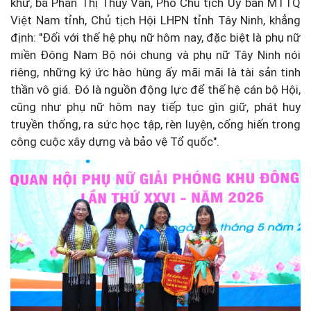
khứ, bà Phan Thị Thùy Vân, Phó Chủ tịch Uỷ ban MTTQ
Việt Nam tỉnh, Chủ tịch Hội LHPN tỉnh Tây Ninh, khẳng
định: "Đối với thế hệ phụ nữ hôm nay, đặc biệt là phụ nữ
miền Đông Nam Bộ nói chung và phụ nữ Tây Ninh nói
riêng, những ký ức hào hùng ấy mãi mãi là tài sản tinh
thần vô giá. Đó là nguồn động lực để thế hệ cán bộ Hội,
cũng như phụ nữ hôm nay tiếp tục gìn giữ, phát huy
truyền thống, ra sức học tập, rèn luyện, cống hiến trong
công cuộc xây dựng và bảo vệ Tổ quốc".