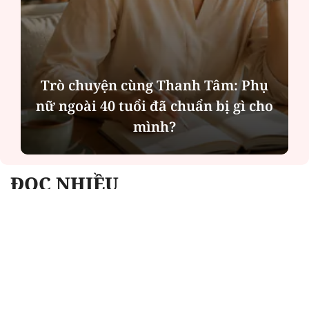
Trò chuyện cùng Thanh Tâm: Phụ
nữ ngoài 40 tuổi đã chuẩn bị gì cho
mình?
ĐỌC NHIỀU
Công an Hà Nội xử lý loạt quán game hoạt
động xuyên đêm
Ngân hàng trở lại "ngôi vương" phát hành
trái phiếu: Báo hiệu cuộc đua vốn mới